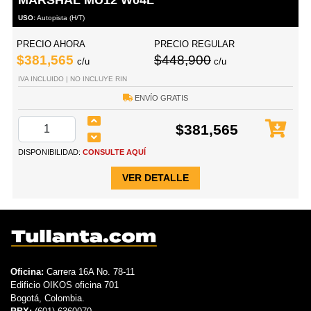
USO:
Autopista (H/T)
PRECIO AHORA
PRECIO REGULAR
$381,565
$448,900
c/u
c/u
IVA INCLUIDO | NO INCLUYE RIN
ENVÍO GRATIS
$381,565
DISPONIBILIDAD:
CONSULTE AQUÍ
VER DETALLE
Oficina:
Carrera 16A No. 78-11
Edificio OIKOS oficina 701
Bogotá, Colombia.