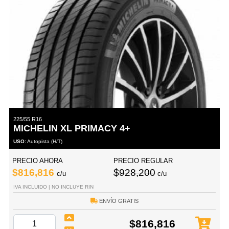
225/55 R16
MICHELIN XL PRIMACY 4+
USO:
Autopista (H/T)
PRECIO AHORA
PRECIO REGULAR
$816,816
$928,200
c/u
c/u
IVA INCLUIDO | NO INCLUYE RIN
ENVÍO GRATIS
$816,816