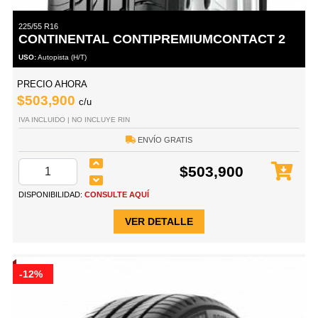
225/55 R16
CONTINENTAL CONTIPREMIUMCONTACT 2
USO:
Autopista (H/T)
PRECIO AHORA
$503,900
c/u
IVA INCLUIDO | NO INCLUYE RIN
ENVÍO GRATIS
$503,900
DISPONIBILIDAD:
CONSULTE AQUÍ
VER DETALLE
-12%