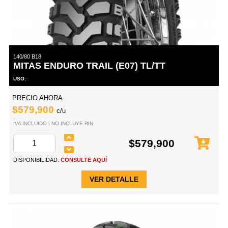
140/80 B18
MITAS ENDURO TRAIL (E07) TL/TT
USO:
PRECIO AHORA
$579,900
c/u
IVA INCLUIDO | NO INCLUYE RIN
$579,900
DISPONIBILIDAD:
CONSULTE AQUÍ
VER DETALLE