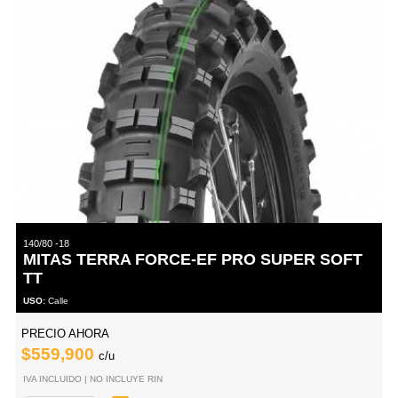
140/80 -18
MITAS TERRA FORCE-EF PRO SUPER SOFT
TT
USO:
Calle
PRECIO AHORA
$559,900
c/u
IVA INCLUIDO | NO INCLUYE RIN