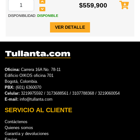
$559,900
DISPONIBILIDAD:
DISPONIBLE
VER DETALLE
Oficina:
Carrera 16A No. 78-11
Edificio OIKOS oficina 701
Bogotá, Colombia.
PBX:
(601) 6360070
Celular:
3219975592 / 3173688561 / 3107788368 / 3219060054
E-mail:
info@tullanta.com
SERVICIO AL CLIENTE
Contáctenos
Quienes somos
Garantía y devoluciones
Envíos