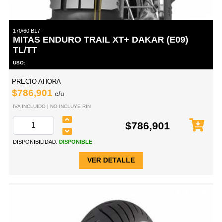
170/60 B17
MITAS ENDURO TRAIL XT+ DAKAR (E09)
TL/TT
USO:
PRECIO AHORA
$786,901
c/u
IVA INCLUIDO | NO INCLUYE RIN
$786,901
DISPONIBILIDAD:
DISPONIBLE
VER DETALLE