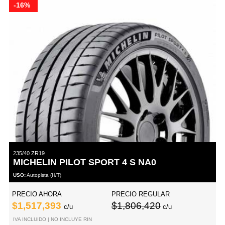
-16%
235/40 ZR19
MICHELIN PILOT SPORT 4 S NA0
USO:
Autopista (H/T)
PRECIO AHORA
PRECIO REGULAR
$1,517,393
$1,806,420
c/u
c/u
IVA INCLUIDO | NO INCLUYE RIN