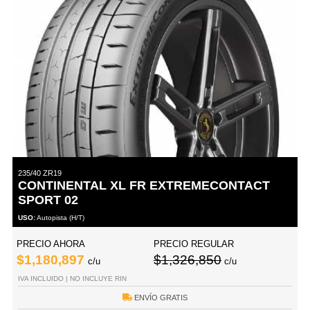
235/40 ZR19
CONTINENTAL XL FR EXTREMECONTACT
SPORT 02
USO:
Autopista (H/T)
PRECIO AHORA
PRECIO REGULAR
$1,180,897
$1,326,850
c/u
c/u
IVA INCLUIDO | NO INCLUYE RIN
ENVÍO GRATIS