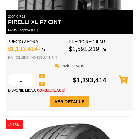
235/40 R19
PIRELLI XL P7 CINT
USO:
Autopista (H/T)
PRECIO AHORA
PRECIO REGULAR
$1,193,414
$1,591,219
c/u
c/u
IVA INCLUIDO | NO INCLUYE RIN
ENVÍO GRATIS
$1,193,414
DISPONIBILIDAD:
CONSULTE AQUÍ
VER DETALLE
-11%