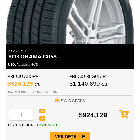
235/50 R19
YOKOHAMA G058
USO:
Autopista (H/T)
PRECIO AHORA
PRECIO REGULAR
$924,129
$1,140,899
c/u
c/u
IVA INCLUIDO | NO INCLUYE RIN
ENVÍO GRATIS
$924,129
DISPONIBILIDAD:
DISPONIBLE
VER DETALLE