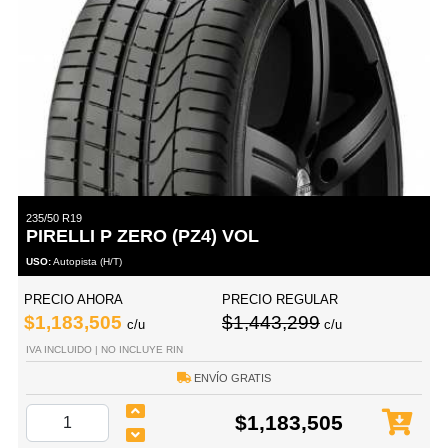
235/50 R19
PIRELLI P ZERO (PZ4) VOL
USO:
Autopista (H/T)
PRECIO AHORA
PRECIO REGULAR
$1,183,505
$1,443,299
c/u
c/u
IVA INCLUIDO | NO INCLUYE RIN
ENVÍO GRATIS
$1,183,505