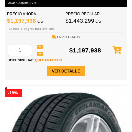
USO:
Autopista (H/T)
PRECIO AHORA
PRECIO REGULAR
$1,197,938
$1,443,299
c/u
c/u
IVA INCLUIDO | NO INCLUYE RIN
ENVÍO GRATIS
$1,197,938
DISPONIBILIDAD:
QUEDAN POCOS
VER DETALLE
-19%