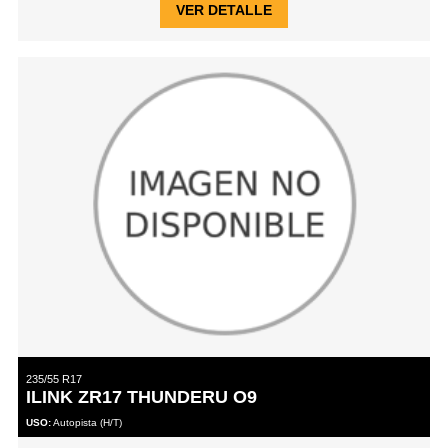
VER DETALLE
235/55 R17
ILINK ZR17 THUNDERU O9
USO:
Autopista (H/T)