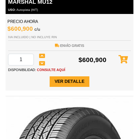
MARSHAL MU12
USO:
Autopista (H/T)
PRECIO AHORA
$600,900
c/u
IVA INCLUIDO | NO INCLUYE RIN
ENVÍO GRATIS
$600,900
DISPONIBILIDAD:
CONSULTE AQUÍ
VER DETALLE