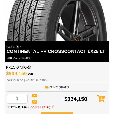
235/55 R17
CONTINENTAL FR CROSSCONTACT LX25 LT
USO:
Autopista (H/T)
PRECIO AHORA
$934,150
c/u
IVA INCLUIDO | NO INCLUYE RIN
ENVÍO GRATIS
$934,150
DISPONIBILIDAD:
CONSULTE AQUÍ