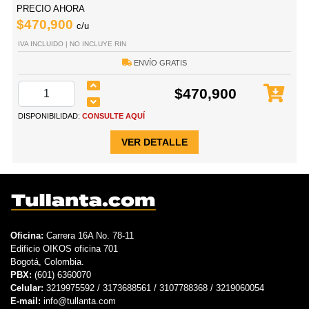
PRECIO AHORA
$470,900
c/u
IVA INCLUIDO | NO INCLUYE RIN
ENVÍO GRATIS
$470,900
DISPONIBILIDAD:
CONSULTE AQUÍ
VER DETALLE
Oficina:
Carrera 16A No. 78-11
Edificio OIKOS oficina 701
Bogotá, Colombia.
PBX:
(601) 6360070
Celular:
3219975592 / 3173688561 / 3107788368 / 3219060054
E-mail:
info@tullanta.com