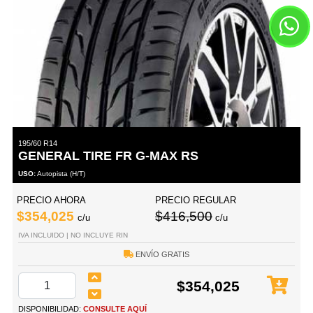
195/60 R14
GENERAL TIRE FR G-MAX RS
USO:
Autopista (H/T)
PRECIO AHORA
PRECIO REGULAR
$354,025
$416,500
c/u
c/u
IVA INCLUIDO | NO INCLUYE RIN
ENVÍO GRATIS
$354,025
DISPONIBILIDAD:
CONSULTE AQUÍ