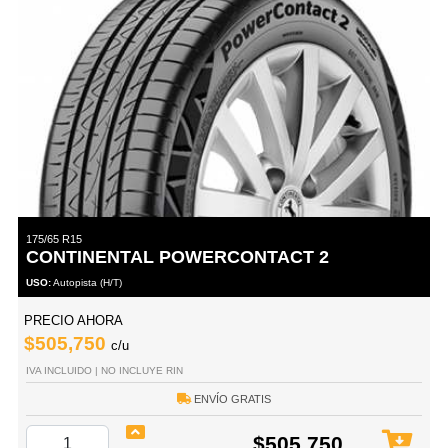
175/65 R15
CONTINENTAL POWERCONTACT 2
USO:
Autopista (H/T)
PRECIO AHORA
$505,750
c/u
IVA INCLUIDO | NO INCLUYE RIN
ENVÍO GRATIS
$505,750