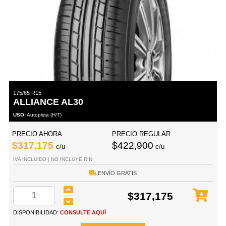
175/65 R15
ALLIANCE AL30
USO:
Autopista (H/T)
PRECIO AHORA
PRECIO REGULAR
$317,175
$422,900
c/u
c/u
IVA INCLUIDO | NO INCLUYE RIN
ENVÍO GRATIS
$317,175
DISPONIBILIDAD:
CONSULTE AQUÍ