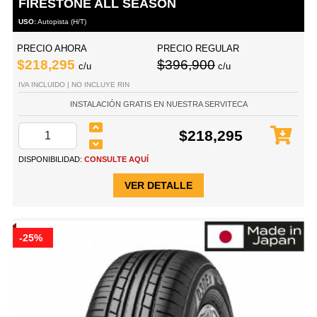
FIRESTONE ALL SEASON
USO:
Autopista (H/T)
PRECIO AHORA
PRECIO REGULAR
$218,295
$396,900
c/u
c/u
IVA INCLUIDO | NO INCLUYE RIN
INSTALACIÓN GRATIS EN NUESTRA SERVITECA
$218,295
DISPONIBILIDAD:
CONSULTE AQUÍ
VER DETALLE
-25%