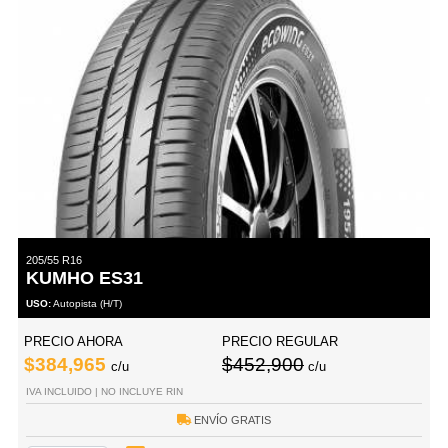
205/55 R16
KUMHO ES31
USO:
Autopista (H/T)
PRECIO AHORA
PRECIO REGULAR
$384,965
$452,900
c/u
c/u
IVA INCLUIDO | NO INCLUYE RIN
ENVÍO GRATIS