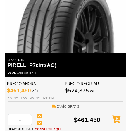
205/55 R16
PIRELLI P7cint(AO)
USO:
Autopista (H/T)
PRECIO AHORA
PRECIO REGULAR
$461,450
$524,375
c/u
c/u
IVA INCLUIDO | NO INCLUYE RIN
ENVÍO GRATIS
$461,450
DISPONIBILIDAD:
CONSULTE AQUÍ