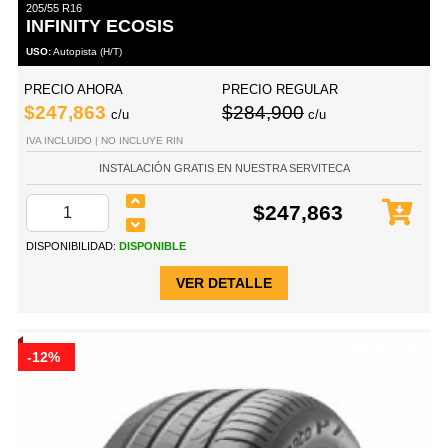
205/55 R16
INFINITY ECOSIS
USO:
Autopista (H/T)
PRECIO AHORA
PRECIO REGULAR
$247,863
$284,900
c/u
c/u
IVA INCLUIDO | NO INCLUYE RIN
INSTALACIÓN GRATIS EN NUESTRA SERVITECA
$247,863
DISPONIBILIDAD:
DISPONIBLE
VER DETALLE
-12%