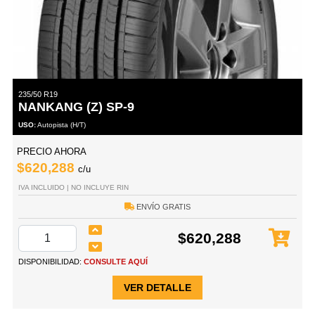
235/50 R19
NANKANG (Z) SP-9
USO:
Autopista (H/T)
PRECIO AHORA
$620,288
c/u
IVA INCLUIDO | NO INCLUYE RIN
ENVÍO GRATIS
$620,288
DISPONIBILIDAD:
CONSULTE AQUÍ
VER DETALLE