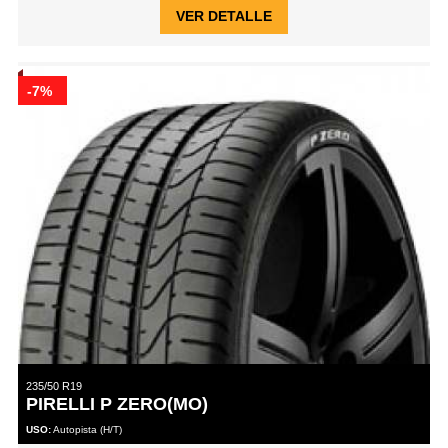
VER DETALLE
-7%
235/50 R19
PIRELLI P ZERO(MO)
USO:
Autopista (H/T)