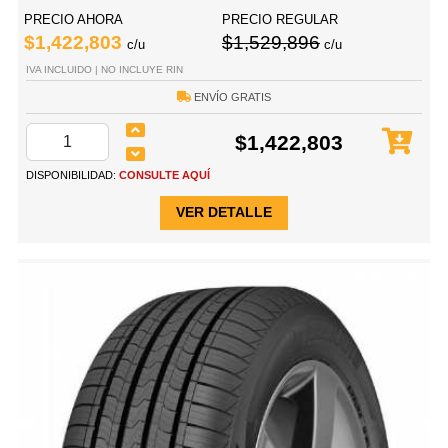
PRECIO AHORA
PRECIO REGULAR
$1,422,803
$1,529,896
c/u
c/u
IVA INCLUIDO | NO INCLUYE RIN
ENVÍO GRATIS
$1,422,803
DISPONIBILIDAD:
CONSULTE AQUÍ
VER DETALLE