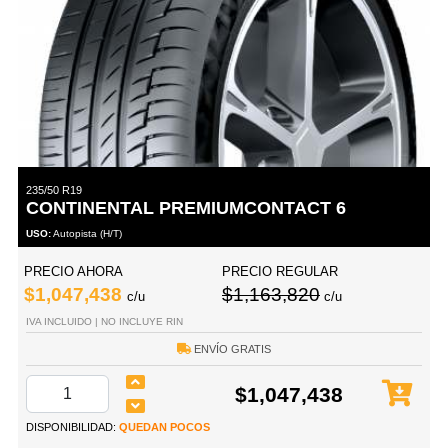
235/50 R19
CONTINENTAL PREMIUMCONTACT 6
USO:
Autopista (H/T)
PRECIO AHORA
PRECIO REGULAR
$1,047,438
$1,163,820
c/u
c/u
IVA INCLUIDO | NO INCLUYE RIN
ENVÍO GRATIS
$1,047,438
DISPONIBILIDAD:
QUEDAN POCOS