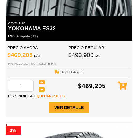
205/60 R15
YOKOHAMA ES32
USO:
Autopista (H/T)
PRECIO AHORA
PRECIO REGULAR
$469,205
$493,900
c/u
c/u
IVA INCLUIDO | NO INCLUYE RIN
ENVÍO GRATIS
$469,205
DISPONIBILIDAD:
QUEDAN POCOS
VER DETALLE
-3%