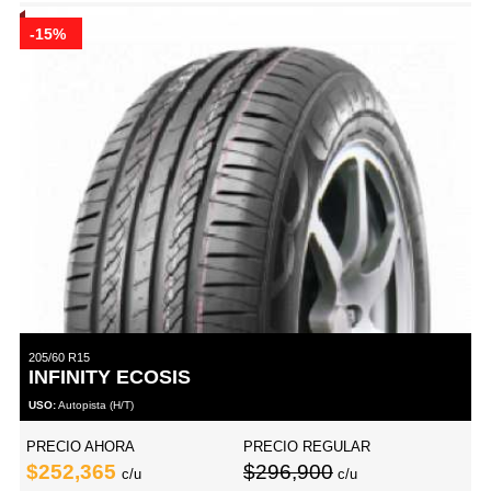
-15%
205/60 R15
INFINITY ECOSIS
USO:
Autopista (H/T)
PRECIO AHORA
PRECIO REGULAR
$252,365
$296,900
c/u
c/u