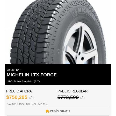
205/60 R15
MICHELIN LTX FORCE
USO:
Doble Propósito (A/T)
PRECIO AHORA
PRECIO REGULAR
$750,295
$773,500
c/u
c/u
IVA INCLUIDO | NO INCLUYE RIN
ENVÍO GRATIS