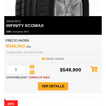
205/45 RF17
INFINITY ECOMAX
USO:
Autopista (H/T)
PRECIO AHORA
$549,900
c/u
IVA INCLUIDO | NO INCLUYE RIN
ENVÍO GRATIS
$549,900
DISPONIBILIDAD:
CONSULTE AQUÍ
VER DETALLE
-30%