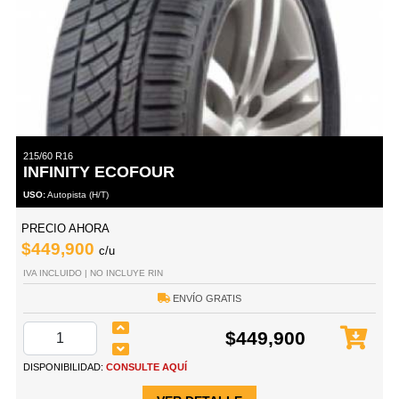
215/60 R16
INFINITY ECOFOUR
USO:
Autopista (H/T)
PRECIO AHORA
$449,900
c/u
IVA INCLUIDO | NO INCLUYE RIN
ENVÍO GRATIS
$449,900
DISPONIBILIDAD:
CONSULTE AQUÍ