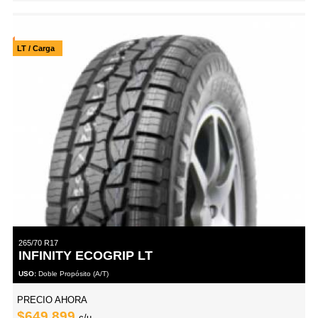
LT / Carga
265/70 R17
INFINITY ECOGRIP LT
USO:
Doble Propósito (A/T)
PRECIO AHORA
$649,899
c/u