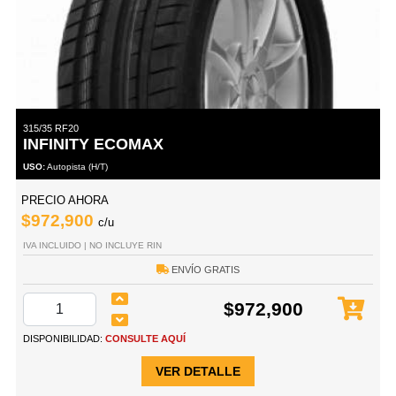
315/35 RF20
INFINITY ECOMAX
USO:
Autopista (H/T)
PRECIO AHORA
$972,900
c/u
IVA INCLUIDO | NO INCLUYE RIN
ENVÍO GRATIS
$972,900
DISPONIBILIDAD:
CONSULTE AQUÍ
VER DETALLE