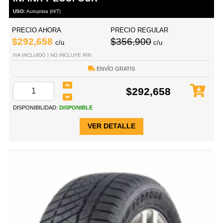
USO:
Autopista (H/T)
PRECIO AHORA
PRECIO REGULAR
$292,658
$356,900
c/u
c/u
IVA INCLUIDO | NO INCLUYE RIN
ENVÍO GRATIS
$292,658
DISPONIBILIDAD:
DISPONIBLE
VER DETALLE