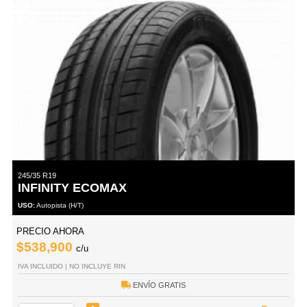
245/35 R19
INFINITY ECOMAX
USO:
Autopista (H/T)
PRECIO AHORA
$538,900
c/u
IVA INCLUIDO | NO INCLUYE RIN
ENVÍO GRATIS