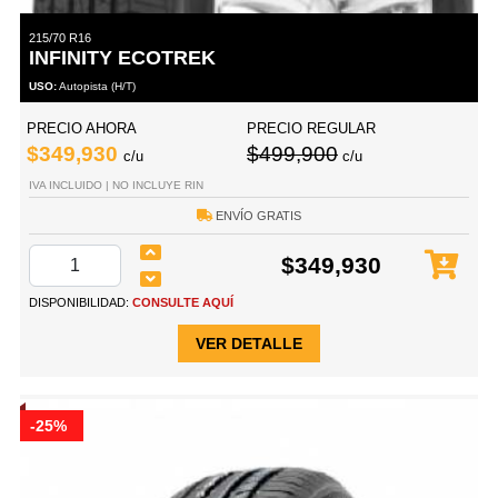
215/70 R16
INFINITY ECOTREK
USO:
Autopista (H/T)
PRECIO AHORA
PRECIO REGULAR
$349,930
$499,900
c/u
c/u
IVA INCLUIDO | NO INCLUYE RIN
ENVÍO GRATIS
$349,930
DISPONIBILIDAD:
CONSULTE AQUÍ
VER DETALLE
-25%