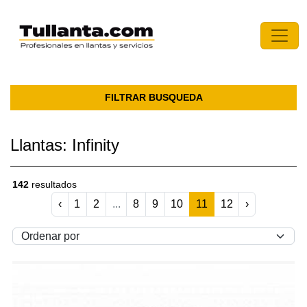
FILTRAR BUSQUEDA
Llantas: Infinity
142
resultados
‹
1
2
...
8
9
10
11
12
›