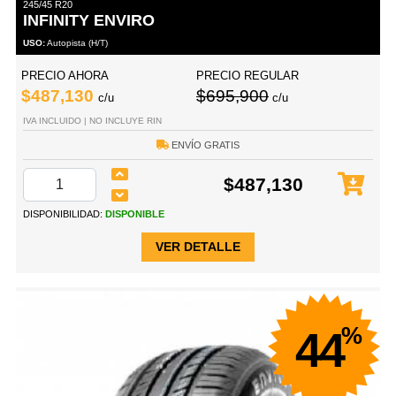
245/45 R20
INFINITY ENVIRO
USO:
Autopista (H/T)
PRECIO AHORA
PRECIO REGULAR
$487,130
$695,900
c/u
c/u
IVA INCLUIDO | NO INCLUYE RIN
ENVÍO GRATIS
$487,130
DISPONIBILIDAD:
DISPONIBLE
VER DETALLE
%
44