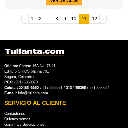
VER DETALLE
‹
1
2
...
8
9
10
11
12
›
Oficina:
Carrera 16A No. 78-11
Edificio OIKOS oficina 701
Bogotá, Colombia.
PBX:
(601) 6360070
Celular:
3219975592 / 3173688561 / 3107788368 / 3219060054
E-mail:
info@tullanta.com
SERVICIO AL CLIENTE
Contáctenos
Quienes somos
Garantía y devoluciones