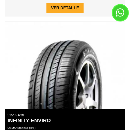
VER DETALLE
315/35 R20
INFINITY ENVIRO
USO:
Autopista (H/T)