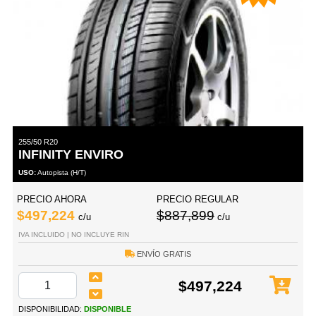
255/50 R20
INFINITY ENVIRO
USO:
Autopista (H/T)
PRECIO AHORA
PRECIO REGULAR
$497,224
$887,899
c/u
c/u
IVA INCLUIDO | NO INCLUYE RIN
ENVÍO GRATIS
$497,224
DISPONIBILIDAD:
DISPONIBLE