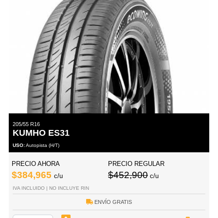
205/55 R16
KUMHO ES31
USO:
Autopista (H/T)
PRECIO AHORA
PRECIO REGULAR
$384,965
$452,900
c/u
c/u
IVA INCLUIDO | NO INCLUYE RIN
ENVÍO GRATIS