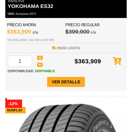
205/55 R16
YOKOHAMA ES32
USO:
Autopista (H/T)
PRECIO AHORA
PRECIO REGULAR
$363,909
$399,900
c/u
c/u
IVA INCLUIDO | NO INCLUYE RIN
ENVÍO GRATIS
$363,909
DISPONIBILIDAD:
DISPONIBLE
VER DETALLE
-12%
RUNFLAT