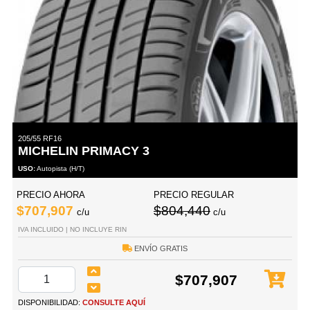
205/55 RF16
MICHELIN PRIMACY 3
USO:
Autopista (H/T)
PRECIO AHORA
PRECIO REGULAR
$707,907
$804,440
c/u
c/u
IVA INCLUIDO | NO INCLUYE RIN
ENVÍO GRATIS
$707,907
DISPONIBILIDAD:
CONSULTE AQUÍ