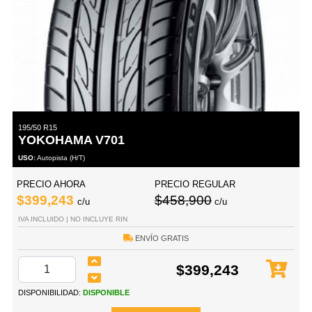
195/50 R15
YOKOHAMA V701
USO:
Autopista (H/T)
PRECIO AHORA
PRECIO REGULAR
$399,243
$458,900
c/u
c/u
IVA INCLUIDO | NO INCLUYE RIN
ENVÍO GRATIS
$399,243
DISPONIBILIDAD:
DISPONIBLE