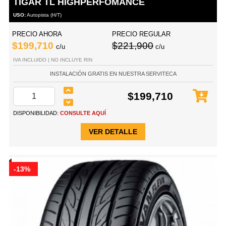
TIGAR TL HIGHPERFOMANCE
USO:
Autopista (H/T)
PRECIO AHORA
PRECIO REGULAR
$199,710
$221,900
c/u
c/u
IVA INCLUIDO | NO INCLUYE RIN
INSTALACIÓN GRATIS EN NUESTRA SERVITECA
$199,710
DISPONIBILIDAD:
CONSULTE AQUÍ
VER DETALLE
-13%