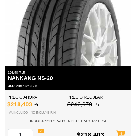
195/50 R15
NANKANG NS-20
USO:
Autopista (H/T)
PRECIO AHORA
PRECIO REGULAR
$218,403
$242,670
c/u
c/u
IVA INCLUIDO | NO INCLUYE RIN
INSTALACIÓN GRATIS EN NUESTRA SERVITECA
$218,403