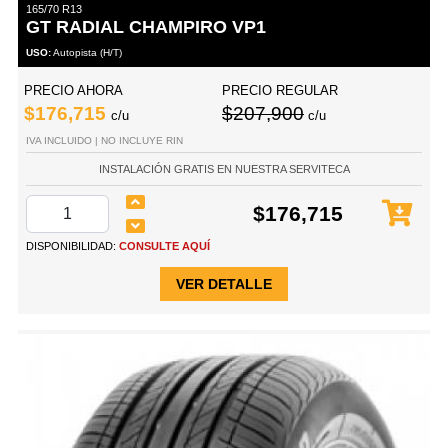
165/70 R13
GT RADIAL CHAMPIRO VP1
USO:
Autopista (H/T)
PRECIO AHORA
PRECIO REGULAR
$176,715
$207,900
c/u
c/u
IVA INCLUIDO | NO INCLUYE RIN
INSTALACIÓN GRATIS EN NUESTRA SERVITECA
$176,715
DISPONIBILIDAD:
CONSULTE AQUÍ
VER DETALLE