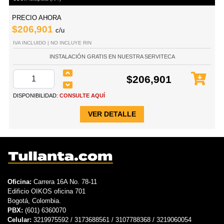
PRECIO AHORA
$206,901
c/u
IVA INCLUIDO | NO INCLUYE RIN
INSTALACIÓN GRATIS EN NUESTRA SERVITECA
$206,901
DISPONIBILIDAD:
CONSULTE AQUÍ
VER DETALLE
Oficina:
Carrera 16A No. 78-11
Edificio OIKOS oficina 701
Bogotá, Colombia.
PBX:
(601) 6360070
Celular:
3219975592 / 3173688561 / 3107788368 / 3219060054