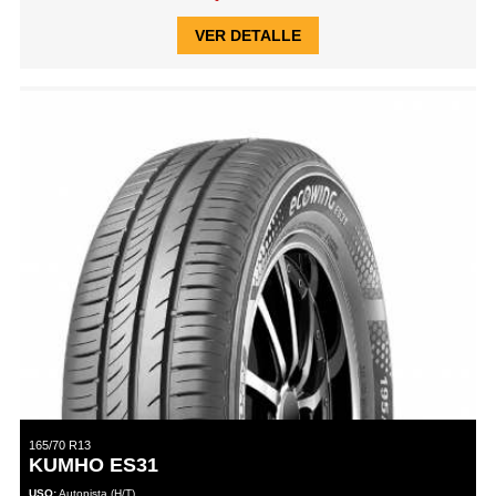
VER DETALLE
165/70 R13
KUMHO ES31
USO:
Autopista (H/T)