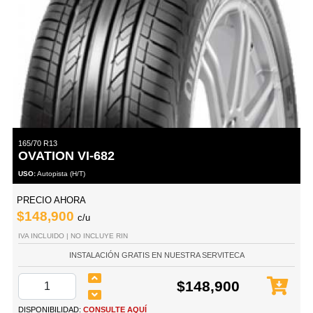
165/70 R13
OVATION VI-682
USO:
Autopista (H/T)
PRECIO AHORA
$148,900
c/u
IVA INCLUIDO | NO INCLUYE RIN
INSTALACIÓN GRATIS EN NUESTRA SERVITECA
$148,900
DISPONIBILIDAD:
CONSULTE AQUÍ