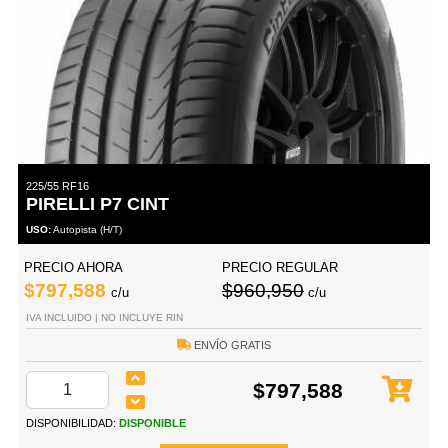
225/55 RF16
PIRELLI P7 CINT
USO:
Autopista (H/T)
PRECIO AHORA
PRECIO REGULAR
$797,588
$960,950
c/u
c/u
IVA INCLUIDO | NO INCLUYE RIN
ENVÍO GRATIS
$797,588
DISPONIBILIDAD:
DISPONIBLE