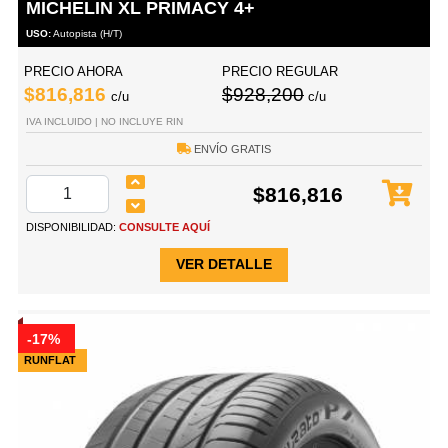
MICHELIN XL PRIMACY 4+
USO:
Autopista (H/T)
PRECIO AHORA
PRECIO REGULAR
$816,816
$928,200
c/u
c/u
IVA INCLUIDO | NO INCLUYE RIN
ENVÍO GRATIS
$816,816
DISPONIBILIDAD:
CONSULTE AQUÍ
VER DETALLE
-17%
RUNFLAT