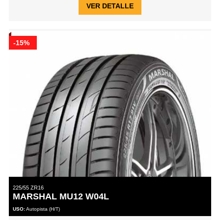
VER DETALLE
-15%
225/55 ZR16
MARSHAL MU12 W04L
USO:
Autopista (H/T)