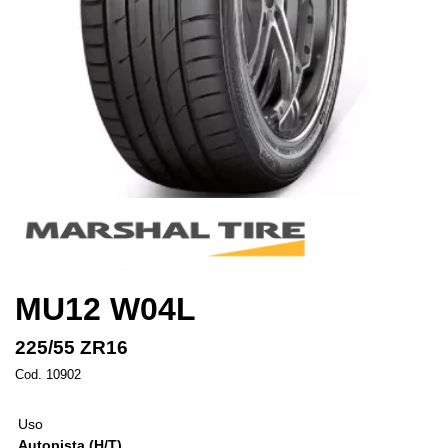
MU12 W04L
225/55 ZR16
Cod. 10902
Uso
Autopista (H/T)