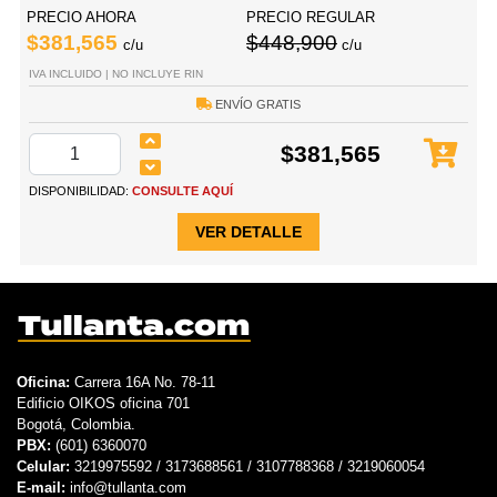
PRECIO AHORA
PRECIO REGULAR
$381,565
$448,900
c/u
c/u
IVA INCLUIDO | NO INCLUYE RIN
ENVÍO GRATIS
$381,565
DISPONIBILIDAD:
CONSULTE AQUÍ
VER DETALLE
Oficina:
Carrera 16A No. 78-11
Edificio OIKOS oficina 701
Bogotá, Colombia.
PBX:
(601) 6360070
Celular:
3219975592 / 3173688561 / 3107788368 / 3219060054
E-mail:
info@tullanta.com