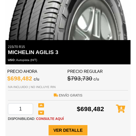
215/70 R15
MICHELIN AGILIS 3
USO:
Autopista (H/T)
PRECIO AHORA
PRECIO REGULAR
$698,482
$793,730
c/u
c/u
IVA INCLUIDO | NO INCLUYE RIN
ENVÍO GRATIS
$698,482
DISPONIBILIDAD:
CONSULTE AQUÍ
VER DETALLE