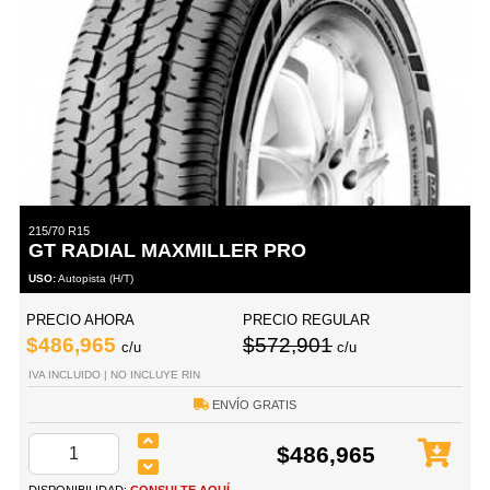
215/70 R15
GT RADIAL MAXMILLER PRO
USO:
Autopista (H/T)
PRECIO AHORA
PRECIO REGULAR
$486,965
$572,901
c/u
c/u
IVA INCLUIDO | NO INCLUYE RIN
ENVÍO GRATIS
$486,965
DISPONIBILIDAD:
CONSULTE AQUÍ