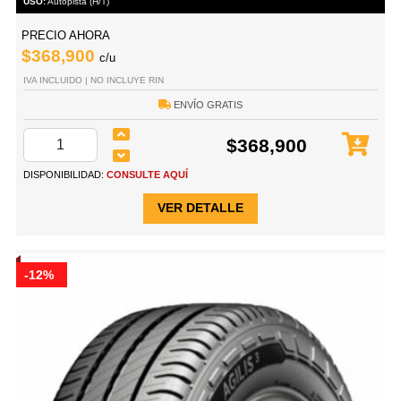
USO:
Autopista (H/T)
PRECIO AHORA
$368,900
c/u
IVA INCLUIDO | NO INCLUYE RIN
ENVÍO GRATIS
$368,900
DISPONIBILIDAD:
CONSULTE AQUÍ
VER DETALLE
-12%