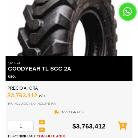
14/0 -24
GOODYEAR TL SGG 2A
USO:
PRECIO AHORA
$3,763,412
c/u
IVA INCLUIDO | NO INCLUYE RIN
ENVÍO GRATIS
$3,763,412
DISPONIBILIDAD:
CONSULTE AQUÍ