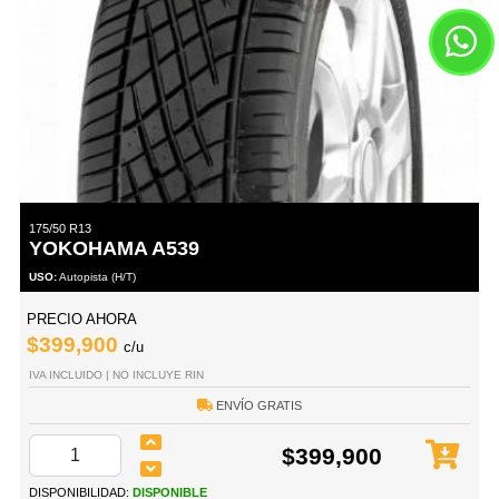
175/50 R13
YOKOHAMA A539
USO:
Autopista (H/T)
PRECIO AHORA
$399,900
c/u
IVA INCLUIDO | NO INCLUYE RIN
ENVÍO GRATIS
$399,900
DISPONIBILIDAD:
DISPONIBLE