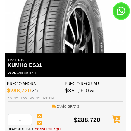
175/50 R15
KUMHO ES31
USO:
Autopista (H/T)
PRECIO AHORA
PRECIO REGULAR
$288,720
$360,900
c/u
c/u
IVA INCLUIDO | NO INCLUYE RIN
ENVÍO GRATIS
$288,720
DISPONIBILIDAD:
CONSULTE AQUÍ