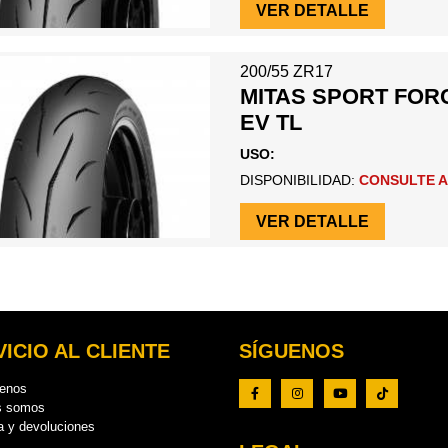
VER DETALLE
200/55 ZR17
MITAS SPORT FOR
EV TL
USO:
DISPONIBILIDAD:
CONSULTE A
VER DETALLE
ICIO AL CLIENTE
SÍGUENOS
tenos
s somos
a y devoluciones