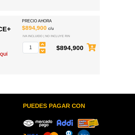
PRECIO AHORA
$894,900
CE+
c/u
IVA INCLUIDO | NO INCLUYE RIN
$894,900
QUÍ
PUEDES PAGAR CON