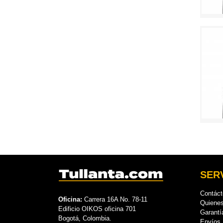
SERV
Contác
Oficina:
Carrera 16A No. 78-11
Quiene
Edificio OIKOS oficina 701
Garantí
Bogotá, Colombia.
Envíos