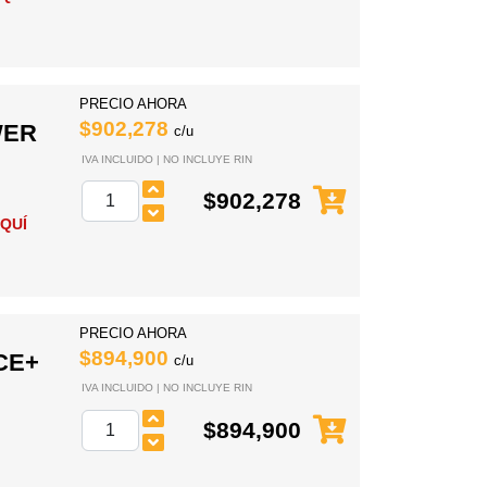
PRECIO AHORA
$902,278
WER
c/u
IVA INCLUIDO | NO INCLUYE RIN
$902,278
QUÍ
PRECIO AHORA
$894,900
CE+
c/u
IVA INCLUIDO | NO INCLUYE RIN
$894,900