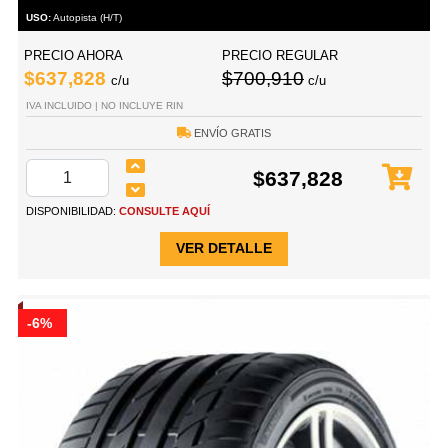
USO:
Autopista (H/T)
PRECIO AHORA
PRECIO REGULAR
$637,828
$700,910
c/u
c/u
IVA INCLUIDO | NO INCLUYE RIN
ENVÍO GRATIS
$637,828
DISPONIBILIDAD:
CONSULTE AQUÍ
VER DETALLE
-6%