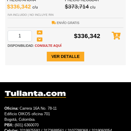
$336,342
$373,714
c/u
c/u
IVA INCLUIDO | NO INCLUYE RIN
ENVÍO GRATIS
$336,342
DISPONIBILIDAD:
CONSULTE AQUÍ
VER DETALLE
Oficina:
Carrera 16A No. 78-11
Edificio OIKOS oficina 701
Bogotá, Colombia.
PBX:
(601) 6360070
Celular:
3219975592 / 3173688561 / 3107788368 / 3219060054