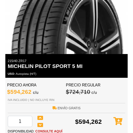
215/40 ZR17
MICHELIN PILOT SPORT 5 MI
USO:
Autopista (H/T)
PRECIO AHORA
PRECIO REGULAR
$594,262
$724,710
c/u
c/u
IVA INCLUIDO | NO INCLUYE RIN
ENVÍO GRATIS
$594,262
DISPONIBILIDAD:
CONSULTE AQUÍ