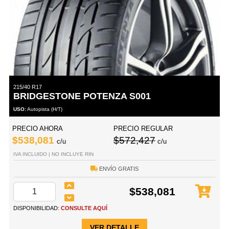
215/40 R17
BRIDGESTONE POTENZA S001
USO:
Autopista (H/T)
PRECIO AHORA
PRECIO REGULAR
$538,081
$572,427
c/u
c/u
IVA INCLUIDO | NO INCLUYE RIN
ENVÍO GRATIS
$538,081
DISPONIBILIDAD:
CONSULTE AQUÍ
VER DETALLE