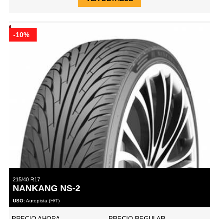
-10%
215/40 R17
NANKANG NS-2
USO:
Autopista (H/T)
PRECIO AHORA
PRECIO REGULAR