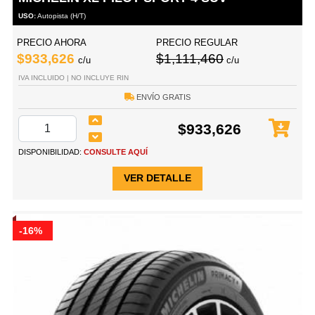
USO:
Autopista (H/T)
PRECIO AHORA
PRECIO REGULAR
$933,626
$1,111,460
c/u
c/u
IVA INCLUIDO | NO INCLUYE RIN
ENVÍO GRATIS
$933,626
DISPONIBILIDAD:
CONSULTE AQUÍ
VER DETALLE
-16%