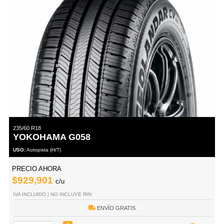
235/60 R18
YOKOHAMA G058
USO:
Autopista (H/T)
PRECIO AHORA
$929,901
c/u
IVA INCLUIDO | NO INCLUYE RIN
ENVÍO GRATIS