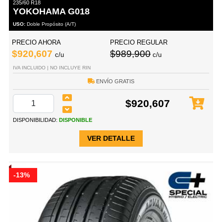
235/60 R18
YOKOHAMA G018
USO:
Doble Propósito (A/T)
PRECIO AHORA
PRECIO REGULAR
$920,607
$989,900
c/u
c/u
IVA INCLUIDO | NO INCLUYE RIN
ENVÍO GRATIS
$920,607
DISPONIBILIDAD:
DISPONIBLE
VER DETALLE
-13%