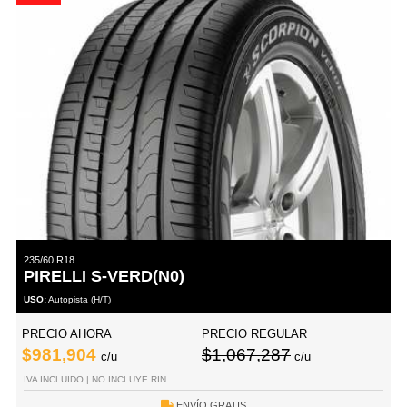
235/60 R18
PIRELLI S-VERD(N0)
USO:
Autopista (H/T)
PRECIO AHORA
PRECIO REGULAR
$981,904
$1,067,287
c/u
c/u
IVA INCLUIDO | NO INCLUYE RIN
ENVÍO GRATIS