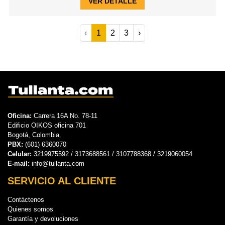
VER DETALLE
‹
1
2
3
›
Oficina:
Carrera 16A No. 78-11
Edificio OIKOS oficina 701
Bogotá, Colombia.
PBX:
(601) 6360070
Celular:
3219975592 / 3173688561 / 3107788368 / 3219060054
E-mail:
info@tullanta.com
SERVICIO AL CLIENTE
Contáctenos
Quienes somos
Garantía y devoluciones