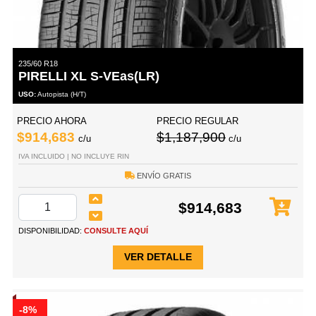
235/60 R18
PIRELLI XL S-VEas(LR)
USO:
Autopista (H/T)
PRECIO AHORA
PRECIO REGULAR
$914,683
$1,187,900
c/u
c/u
IVA INCLUIDO | NO INCLUYE RIN
ENVÍO GRATIS
$914,683
DISPONIBILIDAD:
CONSULTE AQUÍ
VER DETALLE
-8%