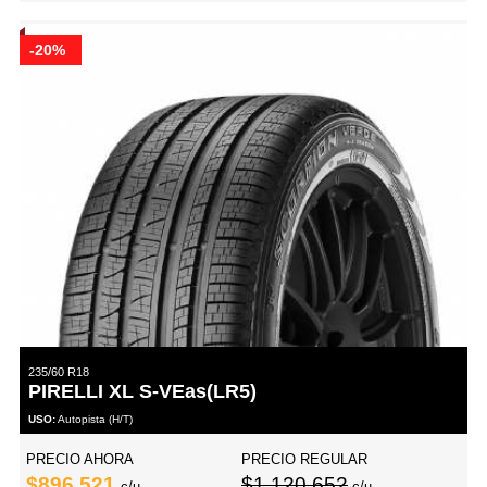
-20%
235/60 R18
PIRELLI XL S-VEas(LR5)
USO:
Autopista (H/T)
PRECIO AHORA
PRECIO REGULAR
$896,521
$1,120,652
c/u
c/u