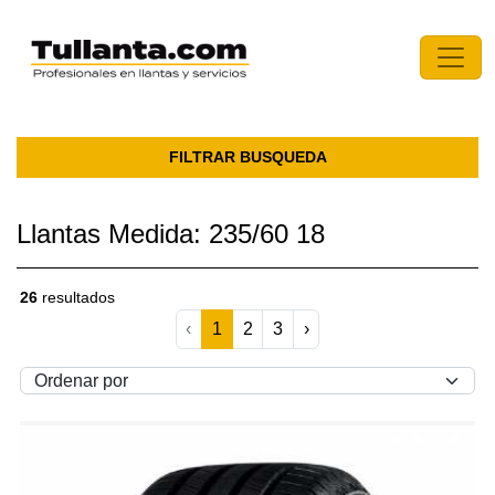
FILTRAR BUSQUEDA
Llantas Medida: 235/60 18
26
resultados
‹
1
2
3
›