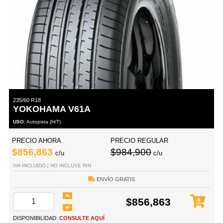
235/60 R18
YOKOHAMA V61A
USO:
Autopista (H/T)
PRECIO AHORA
PRECIO REGULAR
$856,863
$984,900
c/u
c/u
IVA INCLUIDO | NO INCLUYE RIN
ENVÍO GRATIS
$856,863
DISPONIBILIDAD:
CONSULTE AQUÍ