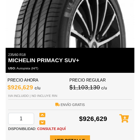
235/60 R18
MICHELIN PRIMACY SUV+
USO:
Autopista (H/T)
PRECIO AHORA
PRECIO REGULAR
$926,629
$1,103,130
c/u
c/u
IVA INCLUIDO | NO INCLUYE RIN
ENVÍO GRATIS
$926,629
DISPONIBILIDAD:
CONSULTE AQUÍ