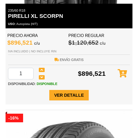
235/60 R18
PIRELLI XL SCORPN
USO:
Autopista (H/T)
PRECIO AHORA
PRECIO REGULAR
$896,521
$1,120,652
c/u
c/u
IVA INCLUIDO | NO INCLUYE RIN
ENVÍO GRATIS
$896,521
DISPONIBILIDAD:
DISPONIBLE
VER DETALLE
-16%