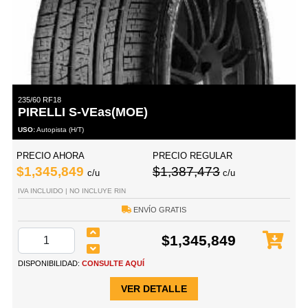
235/60 RF18
PIRELLI S-VEas(MOE)
USO:
Autopista (H/T)
PRECIO AHORA
PRECIO REGULAR
$1,345,849
$1,387,473
c/u
c/u
IVA INCLUIDO | NO INCLUYE RIN
ENVÍO GRATIS
$1,345,849
DISPONIBILIDAD:
CONSULTE AQUÍ
VER DETALLE