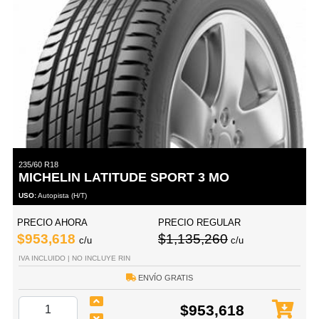
235/60 R18
MICHELIN LATITUDE SPORT 3 MO
USO:
Autopista (H/T)
PRECIO AHORA
PRECIO REGULAR
$953,618
$1,135,260
c/u
c/u
IVA INCLUIDO | NO INCLUYE RIN
ENVÍO GRATIS
$953,618