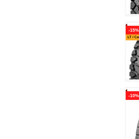
-15%
LT / C
-10%