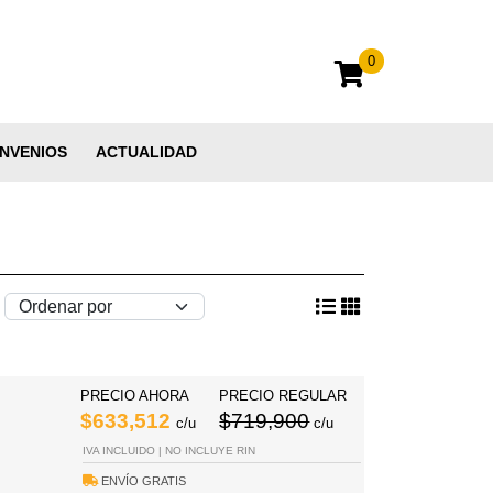
0
NVENIOS
ACTUALIDAD
PRECIO AHORA
PRECIO REGULAR
$633,512
$719,900
c/u
c/u
IVA INCLUIDO | NO INCLUYE RIN
ENVÍO GRATIS