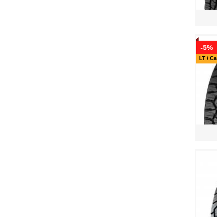
-5%
LT / C