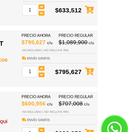
$633,512
PRECIO AHORA
PRECIO REGULAR
$795,627
$1,089,900
T
c/u
c/u
IVA INCLUIDO | NO INCLUYE RIN
ENVÍO GRATIS
COS
$795,627
PRECIO AHORA
PRECIO REGULAR
$600,956
$707,008
c/u
c/u
IVA INCLUIDO | NO INCLUYE RIN
ENVÍO GRATIS
QUÍ