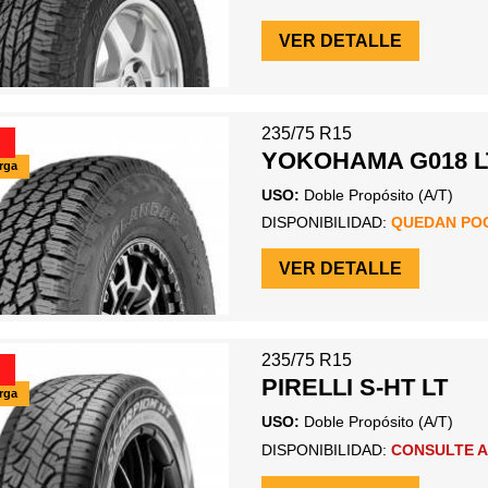
VER DETALLE
235/75 R15
YOKOHAMA G018 L
arga
USO:
Doble Propósito (A/T)
DISPONIBILIDAD:
QUEDAN PO
VER DETALLE
235/75 R15
PIRELLI S-HT LT
arga
USO:
Doble Propósito (A/T)
DISPONIBILIDAD:
CONSULTE A