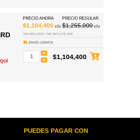
PRECIO AHORA
PRECIO REGULAR
$1,104,400
$1,255,000
c/u
c/u
LRD
IVA INCLUIDO | NO INCLUYE RIN
ENVÍO GRATIS
$1,104,400
QUÍ
PUEDES PAGAR CON