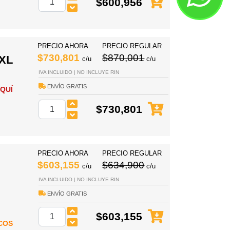
$600,956
PRECIO AHORA
PRECIO REGULAR
$730,801
$870,001
 XL
c/u
c/u
IVA INCLUIDO | NO INCLUYE RIN
ENVÍO GRATIS
QUÍ
$730,801
PRECIO AHORA
PRECIO REGULAR
$603,155
$634,900
c/u
c/u
IVA INCLUIDO | NO INCLUYE RIN
ENVÍO GRATIS
$603,155
COS