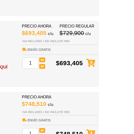
PRECIO AHORA
PRECIO REGULAR
$693,405
$729,900
c/u
c/u
IVA INCLUIDO | NO INCLUYE RIN
ENVÍO GRATIS
$693,405
QUÍ
PRECIO AHORA
$748,510
c/u
IVA INCLUIDO | NO INCLUYE RIN
ENVÍO GRATIS
$748,510