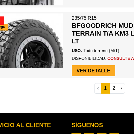
235/75 R15
BFGOODRICH MUD
arga
TERRAIN T/A KM3 
LT
USO:
Todo terreno (M/T)
DISPONIBILIDAD:
CONSULTE A
VER DETALLE
‹
1
2
›
ICIO AL CLIENTE
SÍGUENOS