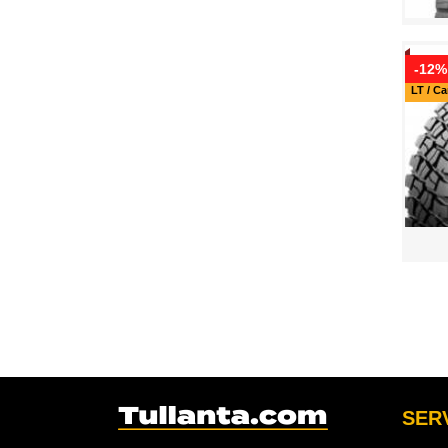
-12%
LT / C
SERV