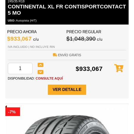
245/35 R18
CONTINENTAL XL FR CONTISPORTCONTACT
5 MO
USO:
Autopista (H/T)
PRECIO AHORA
PRECIO REGULAR
$933,067
$1,048,390
c/u
c/u
IVA INCLUIDO | NO INCLUYE RIN
ENVÍO GRATIS
$933,067
DISPONIBILIDAD:
CONSULTE AQUÍ
VER DETALLE
-7%