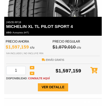
245/35 RF18
MICHELIN XL TL PILOT SPORT 4
USO:
Autopista (H/T)
PRECIO AHORA
PRECIO REGULAR
$1,597,159
$1,879,010
c/u
c/u
IVA INCLUIDO | NO INCLUYE RIN
ENVÍO GRATIS
$1,597,159
DISPONIBILIDAD:
CONSULTE AQUÍ
VER DETALLE