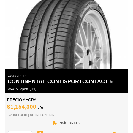
245/35 RF18
CONTINENTAL CONTISPORTCONTACT 5
USO:
Autopista (H/T)
PRECIO AHORA
$1,154,300
c/u
IVA INCLUIDO | NO INCLUYE RIN
ENVÍO GRATIS