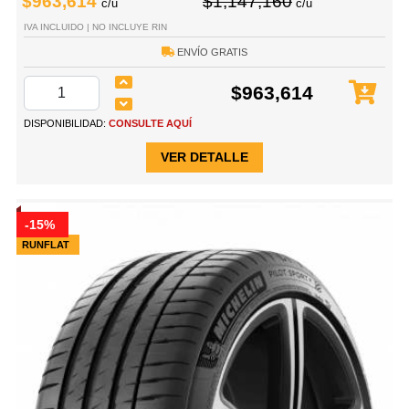
$963,614
$1,147,160
c/u
c/u
IVA INCLUIDO | NO INCLUYE RIN
ENVÍO GRATIS
$963,614
DISPONIBILIDAD:
CONSULTE AQUÍ
VER DETALLE
-15%
RUNFLAT