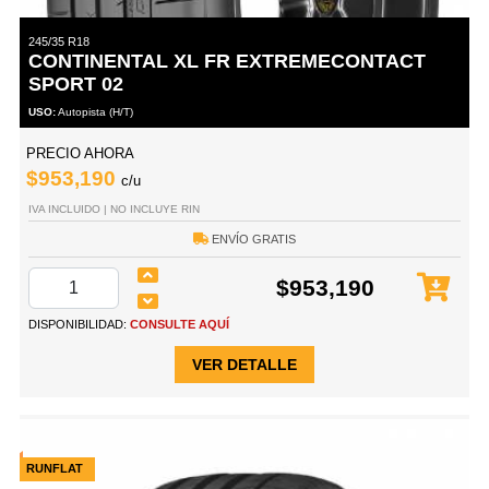
245/35 R18
CONTINENTAL XL FR EXTREMECONTACT
SPORT 02
USO:
Autopista (H/T)
PRECIO AHORA
$953,190
c/u
IVA INCLUIDO | NO INCLUYE RIN
ENVÍO GRATIS
$953,190
DISPONIBILIDAD:
CONSULTE AQUÍ
VER DETALLE
RUNFLAT