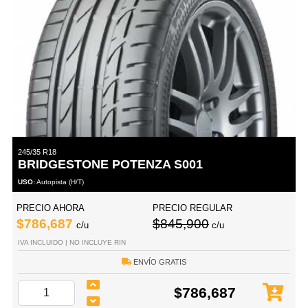
245/35 R18
BRIDGESTONE POTENZA S001
USO:
Autopista (H/T)
PRECIO AHORA
PRECIO REGULAR
$786,687
$845,900
c/u
c/u
IVA INCLUIDO | NO INCLUYE RIN
ENVÍO GRATIS
$786,687