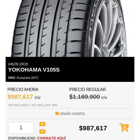
245/35 ZR18
YOKOHAMA V105S
USO:
Autopista (H/T)
PRECIO AHORA
PRECIO REGULAR
$987,617
$1,189,900
c/u
c/u
IVA INCLUIDO | NO INCLUYE RIN
ENVÍO GRATIS
$987,617
DISPONIBILIDAD:
CONSULTE AQUÍ