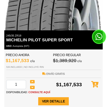
245/35 ZR18
MICHELIN PILOT SUPER SPORT
USO:
Autopista (H/T)
PRECIO AHORA
PRECIO REGULAR
$1,167,533
$1,389,920
c/u
c/u
IVA INCLUIDO | NO INCLUYE RIN
ENVÍO GRATIS
$1,167,533
DISPONIBILIDAD:
CONSULTE AQUÍ
VER DETALLE