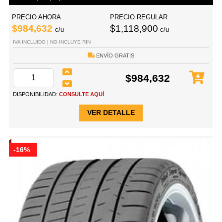
PRECIO AHORA
PRECIO REGULAR
$984,632
$1,118,900
c/u
c/u
IVA INCLUIDO | NO INCLUYE RIN
ENVÍO GRATIS
$984,632
DISPONIBILIDAD:
CONSULTE AQUÍ
VER DETALLE
-16%