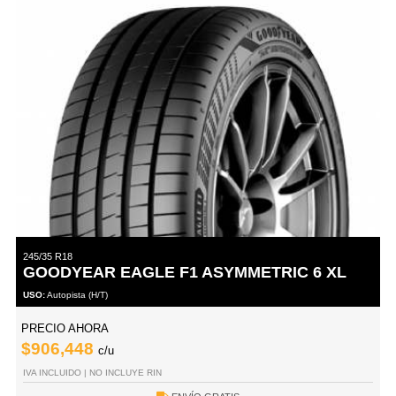
245/35 R18
GOODYEAR EAGLE F1 ASYMMETRIC 6 XL
USO:
Autopista (H/T)
PRECIO AHORA
$906,448
c/u
IVA INCLUIDO | NO INCLUYE RIN