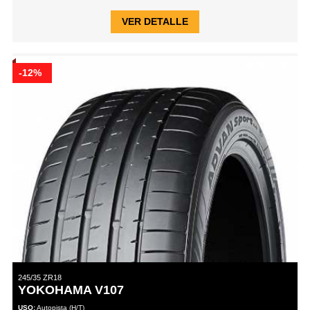
VER DETALLE
-12%
245/35 ZR18
YOKOHAMA V107
USO:
Autopista (H/T)