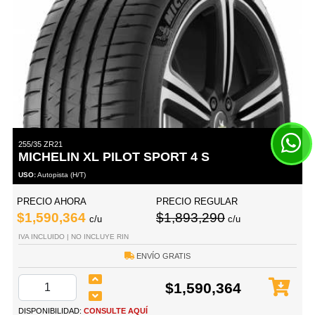
255/35 ZR21
MICHELIN XL PILOT SPORT 4 S
USO:
Autopista (H/T)
PRECIO AHORA
PRECIO REGULAR
$1,590,364
$1,893,290
c/u
c/u
IVA INCLUIDO | NO INCLUYE RIN
ENVÍO GRATIS
$1,590,364
DISPONIBILIDAD:
CONSULTE AQUÍ