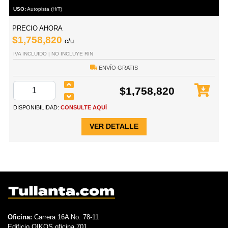
USO:
Autopista (H/T)
PRECIO AHORA
$1,758,820
c/u
IVA INCLUIDO | NO INCLUYE RIN
ENVÍO GRATIS
$1,758,820
DISPONIBILIDAD:
CONSULTE AQUÍ
VER DETALLE
Oficina:
Carrera 16A No. 78-11
Edificio OIKOS oficina 701