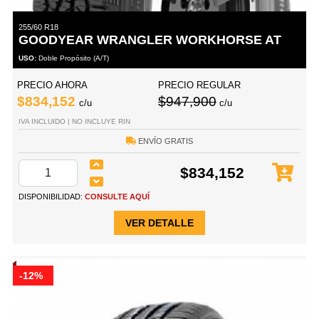
255/60 R18
GOODYEAR WRANGLER WORKHORSE AT
USO:
Doble Propósito (A/T)
PRECIO AHORA
PRECIO REGULAR
$834,152
$947,900
c/u
c/u
IVA INCLUIDO | NO INCLUYE RIN
ENVÍO GRATIS
$834,152
DISPONIBILIDAD:
CONSULTE AQUÍ
VER DETALLE
-12%