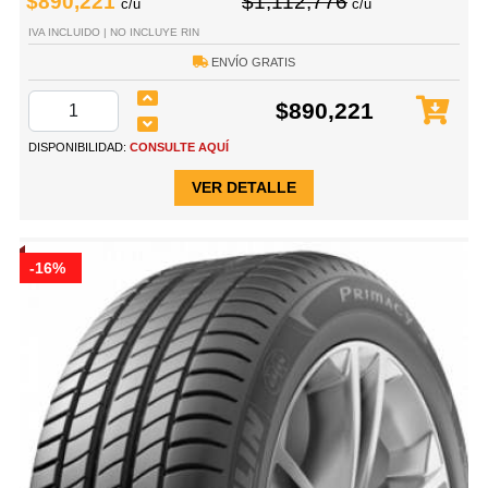
$890,221
$1,112,776
c/u
c/u
IVA INCLUIDO | NO INCLUYE RIN
ENVÍO GRATIS
$890,221
DISPONIBILIDAD:
CONSULTE AQUÍ
VER DETALLE
-16%