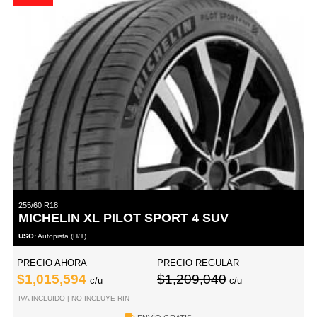
255/60 R18
MICHELIN XL PILOT SPORT 4 SUV
USO:
Autopista (H/T)
PRECIO AHORA
PRECIO REGULAR
$1,015,594
$1,209,040
c/u
c/u
IVA INCLUIDO | NO INCLUYE RIN