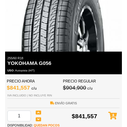
255/60 R18
YOKOHAMA G056
USO:
Autopista (H/T)
PRECIO AHORA
PRECIO REGULAR
$841,557
$904,900
c/u
c/u
IVA INCLUIDO | NO INCLUYE RIN
ENVÍO GRATIS
$841,557
DISPONIBILIDAD:
QUEDAN POCOS