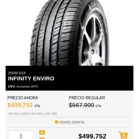
255/60 R18
INFINITY ENVIRO
USO:
Autopista (H/T)
PRECIO AHORA
PRECIO REGULAR
$499,752
$567,900
c/u
c/u
IVA INCLUIDO | NO INCLUYE RIN
ENVÍO GRATIS
$499,752