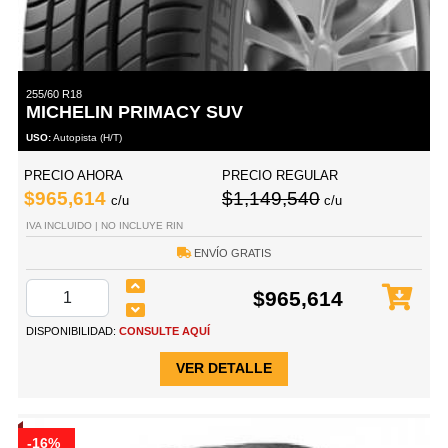
255/60 R18
MICHELIN PRIMACY SUV
USO:
Autopista (H/T)
PRECIO AHORA
PRECIO REGULAR
$965,614
$1,149,540
c/u
c/u
IVA INCLUIDO | NO INCLUYE RIN
ENVÍO GRATIS
$965,614
DISPONIBILIDAD:
CONSULTE AQUÍ
VER DETALLE
-16%