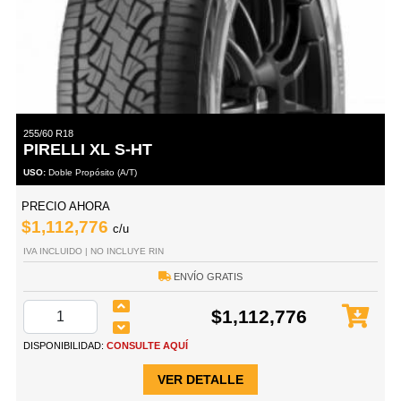
255/60 R18
PIRELLI XL S-HT
USO:
Doble Propósito (A/T)
PRECIO AHORA
$1,112,776
c/u
IVA INCLUIDO | NO INCLUYE RIN
ENVÍO GRATIS
$1,112,776
DISPONIBILIDAD:
CONSULTE AQUÍ
VER DETALLE