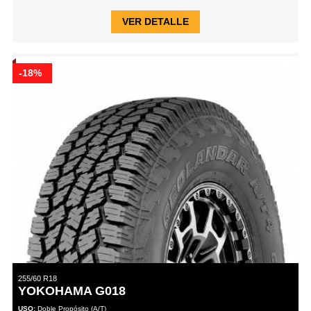
VER DETALLE
-18%
255/60 R18
YOKOHAMA G018
USO:
Doble Propósito (A/T)