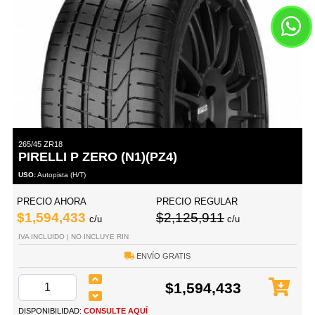
265/45 ZR18
PIRELLI P ZERO (N1)(PZ4)
USO:
Autopista (H/T)
PRECIO AHORA
PRECIO REGULAR
$1,594,433
$2,125,911
c/u
c/u
IVA INCLUIDO | NO INCLUYE RIN
ENVÍO GRATIS
$1,594,433
DISPONIBILIDAD:
CONSULTE AQUÍ