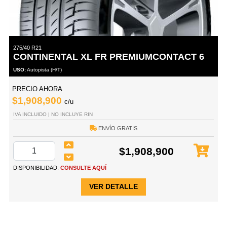
275/40 R21
CONTINENTAL XL FR PREMIUMCONTACT 6
USO:
Autopista (H/T)
PRECIO AHORA
$1,908,900
c/u
IVA INCLUIDO | NO INCLUYE RIN
ENVÍO GRATIS
$1,908,900
DISPONIBILIDAD:
CONSULTE AQUÍ
VER DETALLE