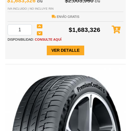
$1,683,326
$2,003,960
c/u
c/u
IVA INCLUIDO | NO INCLUYE RIN
ENVÍO GRATIS
$1,683,326
DISPONIBILIDAD:
CONSULTE AQUÍ
VER DETALLE