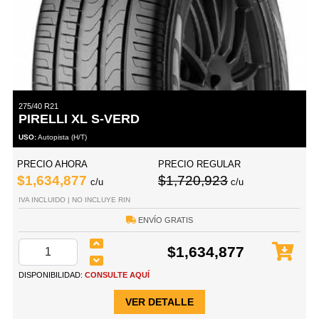
275/40 R21
PIRELLI XL S-VERD
USO:
Autopista (H/T)
PRECIO AHORA
PRECIO REGULAR
$1,634,877
$1,720,923
c/u
c/u
IVA INCLUIDO | NO INCLUYE RIN
ENVÍO GRATIS
$1,634,877
DISPONIBILIDAD:
CONSULTE AQUÍ
VER DETALLE