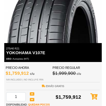
275/40 R21
YOKOHAMA V107E
USO:
Autopista (H/T)
PRECIO AHORA
PRECIO REGULAR
$1,759,912
$1,999,900
c/u
c/u
IVA INCLUIDO | NO INCLUYE RIN
ENVÍO GRATIS
$1,759,912
DISPONIBILIDAD:
QUEDAN POCOS