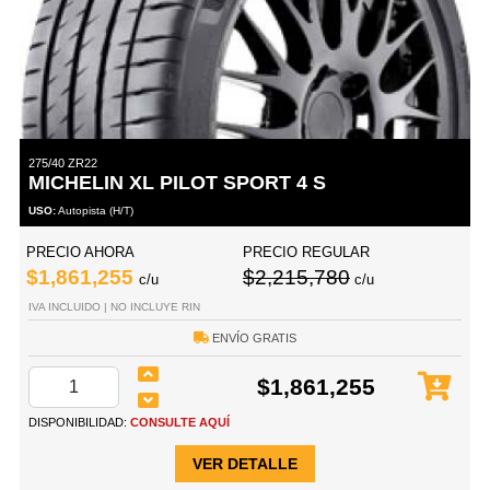
275/40 ZR22
MICHELIN XL PILOT SPORT 4 S
USO:
Autopista (H/T)
PRECIO AHORA
PRECIO REGULAR
$1,861,255
$2,215,780
c/u
c/u
IVA INCLUIDO | NO INCLUYE RIN
ENVÍO GRATIS
$1,861,255
DISPONIBILIDAD:
CONSULTE AQUÍ
VER DETALLE