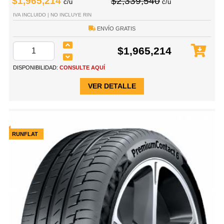
$1,965,214
$2,339,540
c/u
c/u
IVA INCLUIDO | NO INCLUYE RIN
ENVÍO GRATIS
$1,965,214
DISPONIBILIDAD:
CONSULTE AQUÍ
VER DETALLE
RUNFLAT