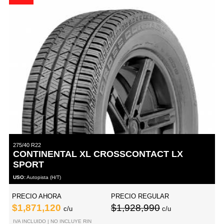
275/40 R22
CONTINENTAL XL CROSSCONTACT LX
SPORT
USO:
Autopista (H/T)
PRECIO AHORA
PRECIO REGULAR
$1,871,120
$1,928,990
c/u
c/u
IVA INCLUIDO | NO INCLUYE RIN