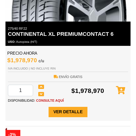
275/40 RF22
CONTINENTAL XL PREMIUMCONTACT 6
USO:
Autopista (H/T)
PRECIO AHORA
$1,978,970
c/u
IVA INCLUIDO | NO INCLUYE RIN
ENVÍO GRATIS
$1,978,970
DISPONIBILIDAD:
CONSULTE AQUÍ
VER DETALLE
-3%