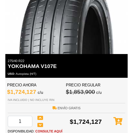
275/40 R22
YOKOHAMA V107E
USO:
Autopista (H/T)
PRECIO AHORA
PRECIO REGULAR
$1,724,127
$1,853,900
c/u
c/u
IVA INCLUIDO | NO INCLUYE RIN
ENVÍO GRATIS
$1,724,127
DISPONIBILIDAD:
CONSULTE AQUÍ