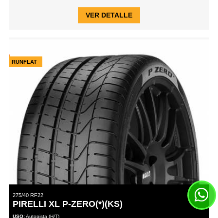
VER DETALLE
RUNFLAT
275/40 RF22
PIRELLI XL P-ZERO(*)(KS)
USO:
Autopista (H/T)