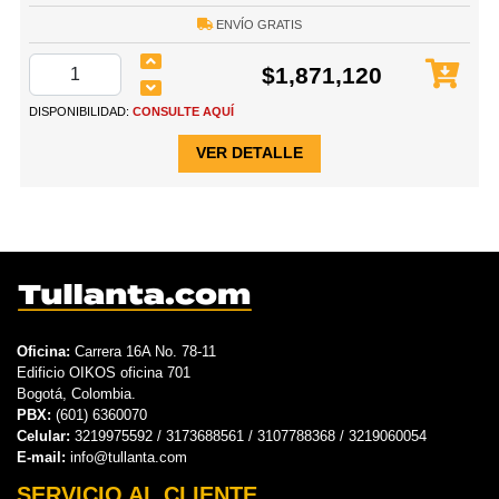
ENVÍO GRATIS
$1,871,120
DISPONIBILIDAD:
CONSULTE AQUÍ
VER DETALLE
Oficina:
Carrera 16A No. 78-11
Edificio OIKOS oficina 701
Bogotá, Colombia.
PBX:
(601) 6360070
Celular:
3219975592 / 3173688561 / 3107788368 / 3219060054
E-mail:
info@tullanta.com
SERVICIO AL CLIENTE