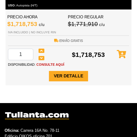
USO:
Autopista (H/T)
PRECIO AHORA
PRECIO REGULAR
$1,718,753
$1,771,910
c/u
c/u
IVA INCLUIDO | NO INCLUYE RIN
ENVÍO GRATIS
$1,718,753
DISPONIBILIDAD:
CONSULTE AQUÍ
VER DETALLE
Oficina:
Carrera 16A No. 78-11
Edificio OIKOS oficina 701