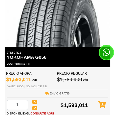
275/50 R21
YOKOHAMA G056
USO:
Autopista (H/T)
PRECIO AHORA
PRECIO REGULAR
$1,593,011
$1,789,900
c/u
c/u
IVA INCLUIDO | NO INCLUYE RIN
ENVÍO GRATIS
$1,593,011
DISPONIBILIDAD:
CONSULTE AQUÍ