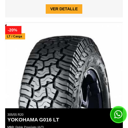
VER DETALLE
-20%
LT / Carga
305/55 R20
YOKOHAMA G016 LT
USO:
Doble Propósito (A/T)