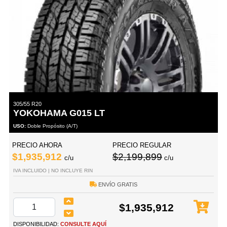
305/55 R20
YOKOHAMA G015 LT
USO:
Doble Propósito (A/T)
PRECIO AHORA
PRECIO REGULAR
$1,935,912
$2,199,899
c/u
c/u
IVA INCLUIDO | NO INCLUYE RIN
ENVÍO GRATIS
$1,935,912
DISPONIBILIDAD:
CONSULTE AQUÍ