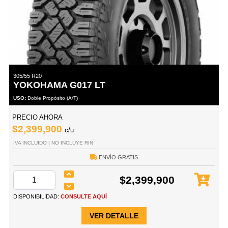
305/55 R20
YOKOHAMA G017 LT
USO:
Doble Propósito (A/T)
PRECIO AHORA
$2,399,900
c/u
IVA INCLUIDO | NO INCLUYE RIN
ENVÍO GRATIS
$2,399,900
DISPONIBILIDAD:
CONSULTE AQUÍ
VER DETALLE