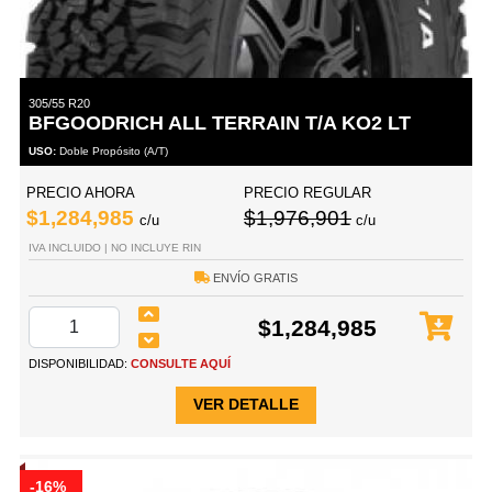
305/55 R20
BFGOODRICH ALL TERRAIN T/A KO2 LT
USO:
Doble Propósito (A/T)
PRECIO AHORA
PRECIO REGULAR
$1,284,985
$1,976,901
c/u
c/u
IVA INCLUIDO | NO INCLUYE RIN
ENVÍO GRATIS
$1,284,985
DISPONIBILIDAD:
CONSULTE AQUÍ
VER DETALLE
-16%