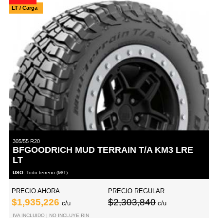
LT / Carga
305/55 R20
BFGOODRICH MUD TERRAIN T/A KM3 LRE
LT
USO:
Todo terreno (M/T)
PRECIO AHORA
PRECIO REGULAR
$1,935,226
$2,303,840
c/u
c/u
IVA INCLUIDO | NO INCLUYE RIN