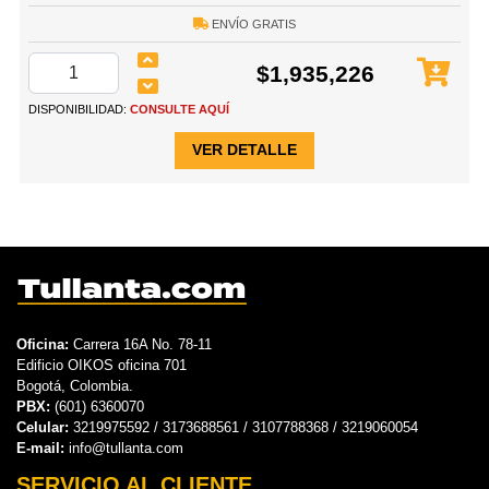
ENVÍO GRATIS
$1,935,226
DISPONIBILIDAD:
CONSULTE AQUÍ
VER DETALLE
Oficina:
Carrera 16A No. 78-11
Edificio OIKOS oficina 701
Bogotá, Colombia.
PBX:
(601) 6360070
Celular:
3219975592 / 3173688561 / 3107788368 / 3219060054
E-mail:
info@tullanta.com
SERVICIO AL CLIENTE