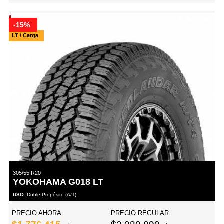
-15%
LT / Carga
305/55 R20
YOKOHAMA G018 LT
USO:
Doble Propósito (A/T)
PRECIO AHORA
PRECIO REGULAR