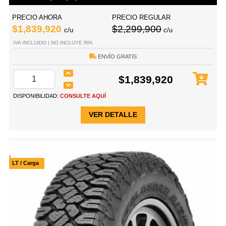
PRECIO AHORA
PRECIO REGULAR
$1,839,920
$2,299,900
c/u
c/u
IVA INCLUIDO | NO INCLUYE RIN
ENVÍO GRATIS
$1,839,920
DISPONIBILIDAD:
CONSULTE AQUÍ
VER DETALLE
LT / Carga