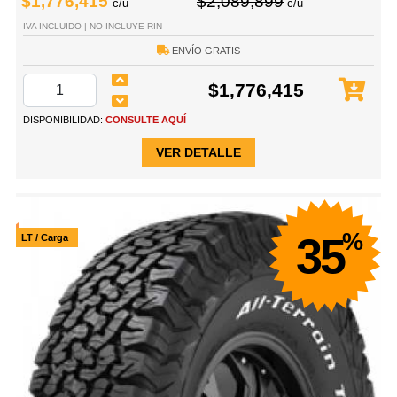
$1,776,415
$2,089,899
c/u
c/u
IVA INCLUIDO | NO INCLUYE RIN
ENVÍO GRATIS
$1,776,415
DISPONIBILIDAD:
CONSULTE AQUÍ
VER DETALLE
%
35
LT / Carga