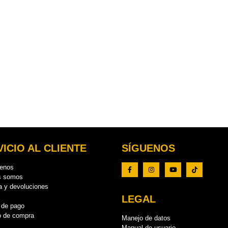
ICIO AL CLIENTE
SÍGUENOS
tenos
s somos
a y devoluciones
LEGAL
 de pago
o de compra
Manejo de datos
Manual de usuario