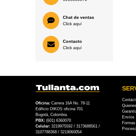
Chat de ventas
Click aquí
Contacto
Click aquí
SERV
Contác
Oficina:
Carrera 16A No. 78-11
Quiene
Edificio OIKOS oficina 701
Garantí
Bogotá, Colombia.
Envíos
PBX:
(601) 6360070
Formas
Celular:
3219975592 / 3173688561 /
Proces
3107788368 / 3219060054