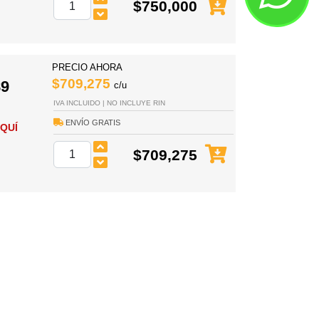
$750,000
PRECIO AHORA
$709,275
9
c/u
IVA INCLUIDO | NO INCLUYE RIN
ENVÍO GRATIS
QUÍ
$709,275