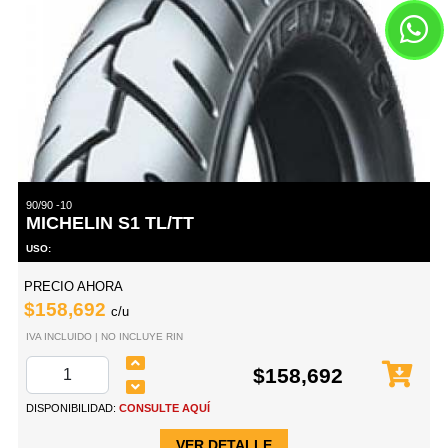
90/90 -10
MICHELIN S1 TL/TT
USO:
PRECIO AHORA
$158,692
c/u
IVA INCLUIDO | NO INCLUYE RIN
$158,692
DISPONIBILIDAD:
CONSULTE AQUÍ
VER DETALLE