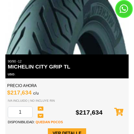
90/90 -12
MICHELIN CITY GRIP TL
USO:
PRECIO AHORA
$217,634
c/u
IVA INCLUIDO | NO INCLUYE RIN
$217,634
DISPONIBILIDAD:
QUEDAN POCOS
VER DETALLE