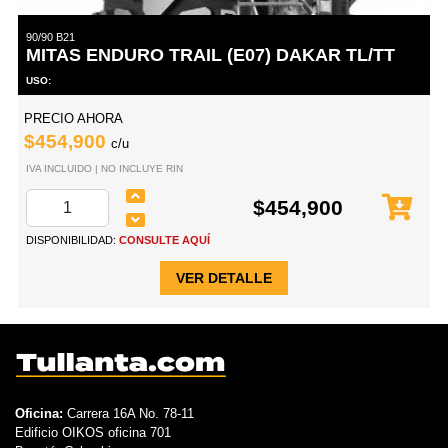
90/90 B21
MITAS ENDURO TRAIL (E07) DAKAR TL/TT
USO:
PRECIO AHORA
$454,900
c/u
IVA INCLUIDO | NO INCLUYE RIN
$454,900
DISPONIBILIDAD:
CONSULTE AQUÍ
VER DETALLE
Oficina:
Carrera 16A No. 78-11
Edificio OIKOS oficina 701