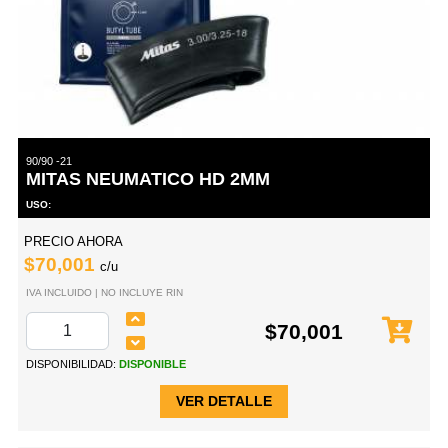
90/90 -21
MITAS NEUMATICO HD 2MM
USO:
PRECIO AHORA
$70,001
c/u
IVA INCLUIDO | NO INCLUYE RIN
$70,001
DISPONIBILIDAD:
DISPONIBLE
VER DETALLE