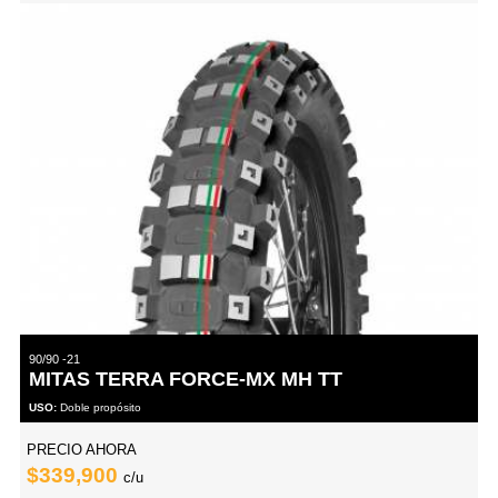
90/90 -21
MITAS TERRA FORCE-MX MH TT
USO:
Doble propósito
PRECIO AHORA
$339,900
c/u