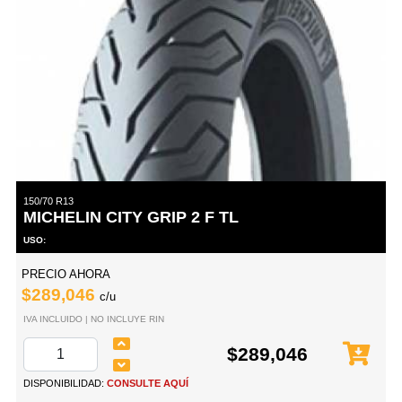
150/70 R13
MICHELIN CITY GRIP 2 F TL
USO:
PRECIO AHORA
$289,046
c/u
IVA INCLUIDO | NO INCLUYE RIN
$289,046
DISPONIBILIDAD:
CONSULTE AQUÍ