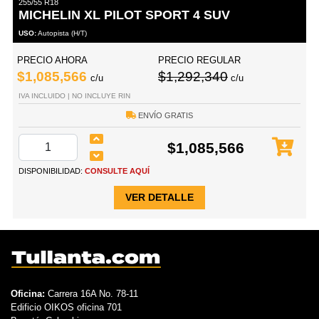
255/55 R18
MICHELIN XL PILOT SPORT 4 SUV
USO:
Autopista (H/T)
PRECIO AHORA
PRECIO REGULAR
$1,085,566
$1,292,340
c/u
c/u
IVA INCLUIDO | NO INCLUYE RIN
ENVÍO GRATIS
$1,085,566
DISPONIBILIDAD:
CONSULTE AQUÍ
VER DETALLE
Oficina:
Carrera 16A No. 78-11
Edificio OIKOS oficina 701