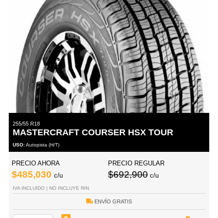
255/55 R18
MASTERCRAFT COURSER HSX TOUR
USO:
Autopista (H/T)
PRECIO AHORA
PRECIO REGULAR
$485,030
$692,900
c/u
c/u
IVA INCLUIDO | NO INCLUYE RIN
ENVÍO GRATIS