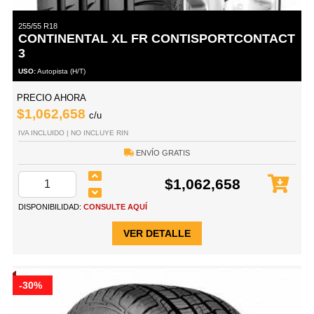
255/55 R18
CONTINENTAL XL FR CONTISPORTCONTACT
3
USO:
Autopista (H/T)
PRECIO AHORA
$1,062,658
c/u
IVA INCLUIDO | NO INCLUYE RIN
ENVÍO GRATIS
$1,062,658
DISPONIBILIDAD:
CONSULTE AQUÍ
VER DETALLE
-30%