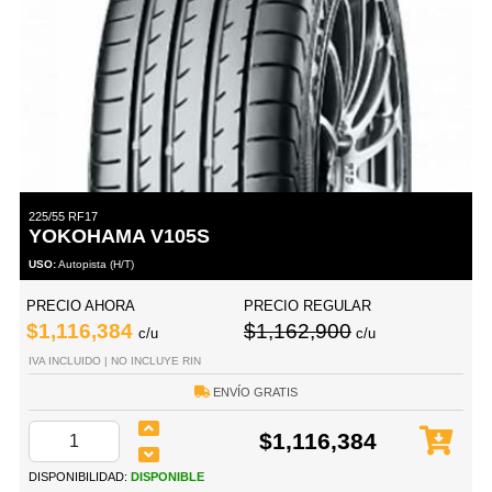
225/55 RF17
YOKOHAMA V105S
USO:
Autopista (H/T)
PRECIO AHORA
PRECIO REGULAR
$1,116,384
$1,162,900
c/u
c/u
IVA INCLUIDO | NO INCLUYE RIN
ENVÍO GRATIS
$1,116,384
DISPONIBILIDAD:
DISPONIBLE