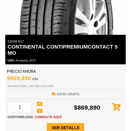
225/55 R17
CONTINENTAL CONTIPREMIUMCONTACT 5
MO
USO:
Autopista (H/T)
PRECIO AHORA
$869,890
c/u
IVA INCLUIDO | NO INCLUYE RIN
ENVÍO GRATIS
$869,890
DISPONIBILIDAD:
CONSULTE AQUÍ
VER DETALLE