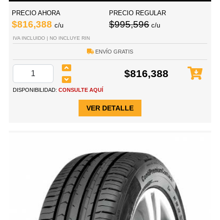
PRECIO AHORA
PRECIO REGULAR
$816,388
$995,596
c/u
c/u
IVA INCLUIDO | NO INCLUYE RIN
ENVÍO GRATIS
$816,388
DISPONIBILIDAD:
CONSULTE AQUÍ
VER DETALLE