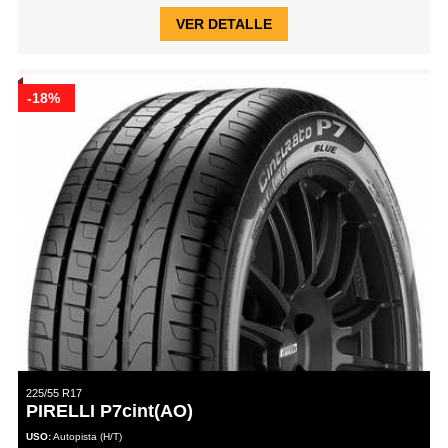
VER DETALLE
-18%
225/55 R17
PIRELLI P7cint(AO)
USO:
Autopista (H/T)