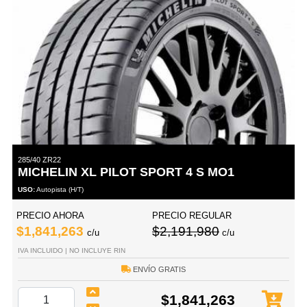
285/40 ZR22
MICHELIN XL PILOT SPORT 4 S MO1
USO:
Autopista (H/T)
PRECIO AHORA
PRECIO REGULAR
$1,841,263
$2,191,980
c/u
c/u
IVA INCLUIDO | NO INCLUYE RIN
ENVÍO GRATIS
$1,841,263