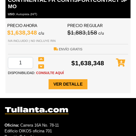
MO
USO:
Autopista (H/T)
PRECIO AHORA
PRECIO REGULAR
$1,638,348
$1,883,158
c/u
c/u
IVA INCLUIDO | NO INCLUYE RIN
ENVÍO GRATIS
$1,638,348
DISPONIBILIDAD:
CONSULTE AQUÍ
VER DETALLE
Oficina:
Carrera 16A No. 78-11
Edificio OIKOS oficina 701