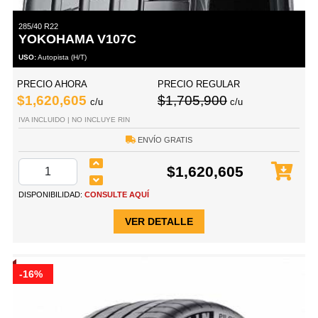
285/40 R22
YOKOHAMA V107C
USO:
Autopista (H/T)
PRECIO AHORA
PRECIO REGULAR
$1,620,605
$1,705,900
c/u
c/u
IVA INCLUIDO | NO INCLUYE RIN
ENVÍO GRATIS
$1,620,605
DISPONIBILIDAD:
CONSULTE AQUÍ
VER DETALLE
-16%