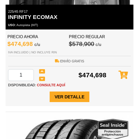
225/45 RF17
INFINITY ECOMAX
USO:
Autopista (H/T)
PRECIO AHORA
PRECIO REGULAR
$474,698
$578,900
c/u
c/u
IVA INCLUIDO | NO INCLUYE RIN
ENVÍO GRATIS
$474,698
DISPONIBILIDAD:
CONSULTE AQUÍ
VER DETALLE