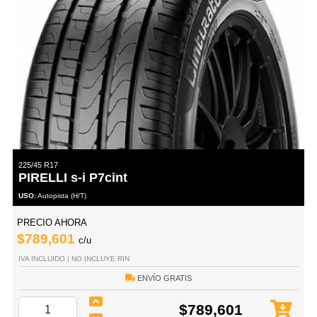
225/45 R17
PIRELLI s-i P7cint
USO:
Autopista (H/T)
PRECIO AHORA
$789,601
c/u
IVA INCLUIDO | NO INCLUYE RIN
ENVÍO GRATIS
$789,601