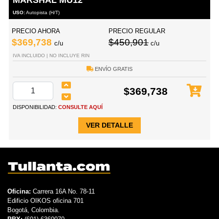
USO:
Autopista (H/T)
PRECIO AHORA
PRECIO REGULAR
$369,738
$450,901
c/u
c/u
IVA INCLUIDO | NO INCLUYE RIN
ENVÍO GRATIS
$369,738
DISPONIBILIDAD:
CONSULTE AQUÍ
VER DETALLE
Oficina:
Carrera 16A No. 78-11
Edificio OIKOS oficina 701
Bogotá, Colombia.