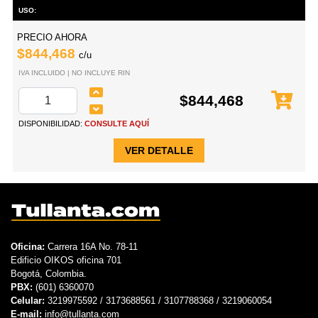
USO:
PRECIO AHORA
$844,468
c/u
IVA INCLUIDO | NO INCLUYE RIN
$844,468
DISPONIBILIDAD:
CONSULTE AQUÍ
VER DETALLE
Oficina:
Carrera 16A No. 78-11
Edificio OIKOS oficina 701
Bogotá, Colombia.
PBX:
(601) 6360070
Celular:
3219975592 / 3173688561 / 3107788368 / 3219060054
E-mail:
info@tullanta.com