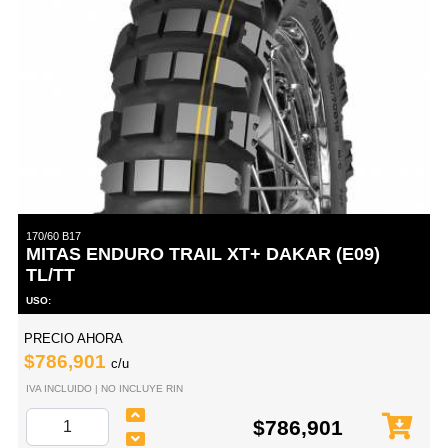
170/60 B17
MITAS ENDURO TRAIL XT+ DAKAR (E09)
TL/TT
USO:
PRECIO AHORA
$786,901
c/u
IVA INCLUIDO | NO INCLUYE RIN
$786,901