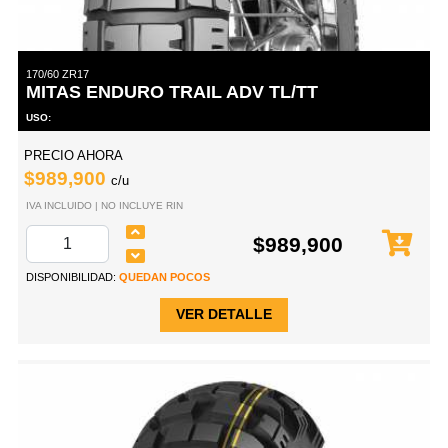
170/60 ZR17
MITAS ENDURO TRAIL ADV TL/TT
USO:
PRECIO AHORA
$989,900
c/u
IVA INCLUIDO | NO INCLUYE RIN
$989,900
DISPONIBILIDAD:
QUEDAN POCOS
VER DETALLE