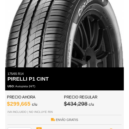
175/65 R14
PIRELLI P1 CINT
USO:
Autopista (H/T)
PRECIO AHORA
PRECIO REGULAR
$299,665
$434,298
c/u
c/u
IVA INCLUIDO | NO INCLUYE RIN
ENVÍO GRATIS