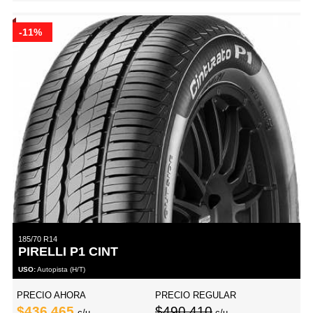
-11%
185/70 R14
PIRELLI P1 CINT
USO:
Autopista (H/T)
PRECIO AHORA
PRECIO REGULAR
$436,465
$490,410
c/u
c/u