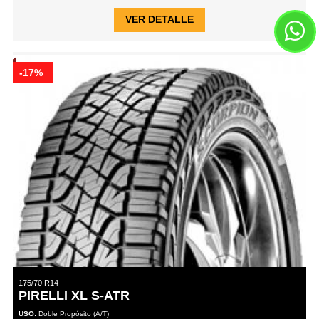
VER DETALLE
-17%
175/70 R14
PIRELLI XL S-ATR
USO:
Doble Propósito (A/T)