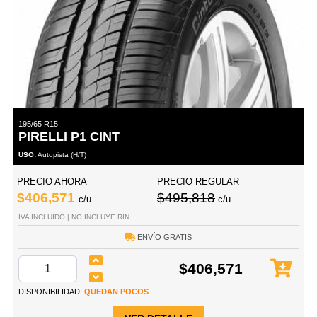
195/65 R15
PIRELLI P1 CINT
USO:
Autopista (H/T)
PRECIO AHORA
PRECIO REGULAR
$406,571
$495,818
c/u
c/u
IVA INCLUIDO | NO INCLUYE RIN
ENVÍO GRATIS
$406,571
DISPONIBILIDAD:
QUEDAN POCOS