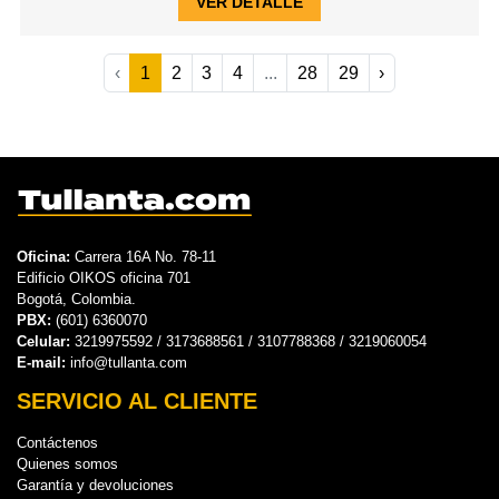
VER DETALLE
‹
1
2
3
4
...
28
29
›
Oficina:
Carrera 16A No. 78-11
Edificio OIKOS oficina 701
Bogotá, Colombia.
PBX:
(601) 6360070
Celular:
3219975592 / 3173688561 / 3107788368 / 3219060054
E-mail:
info@tullanta.com
SERVICIO AL CLIENTE
Contáctenos
Quienes somos
Garantía y devoluciones