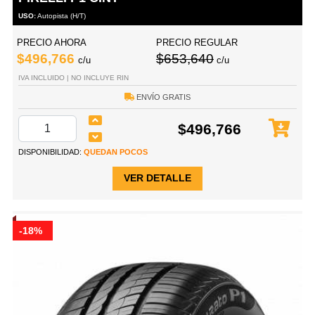
USO:
Autopista (H/T)
PRECIO AHORA
PRECIO REGULAR
$496,766
$653,640
c/u
c/u
IVA INCLUIDO | NO INCLUYE RIN
ENVÍO GRATIS
$496,766
DISPONIBILIDAD:
QUEDAN POCOS
VER DETALLE
-18%