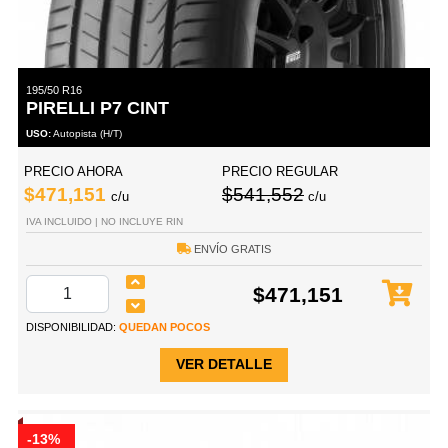
195/50 R16
PIRELLI P7 CINT
USO:
Autopista (H/T)
PRECIO AHORA
PRECIO REGULAR
$471,151
$541,552
c/u
c/u
IVA INCLUIDO | NO INCLUYE RIN
ENVÍO GRATIS
$471,151
DISPONIBILIDAD:
QUEDAN POCOS
VER DETALLE
-13%