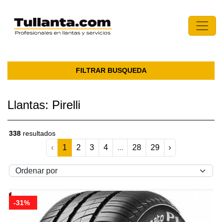
FILTRAR BUSQUEDA
Llantas: Pirelli
338
resultados
‹
1
2
3
4
...
28
29
›
-31%