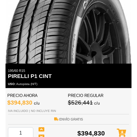
195/60 R15
PIRELLI P1 CINT
USO:
Autopista (H/T)
PRECIO AHORA
PRECIO REGULAR
$394,830
$526,441
c/u
c/u
IVA INCLUIDO | NO INCLUYE RIN
ENVÍO GRATIS
$394,830