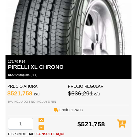
175/70 R14
PIRELLI XL CHRONO
USO:
Autopista (H/T)
PRECIO AHORA
PRECIO REGULAR
$521,758
$636,291
c/u
c/u
IVA INCLUIDO | NO INCLUYE RIN
ENVÍO GRATIS
$521,758
DISPONIBILIDAD:
CONSULTE AQUÍ