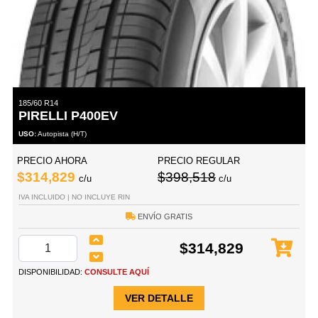
185/60 R14
PIRELLI P400EV
USO:
Autopista (H/T)
PRECIO AHORA
PRECIO REGULAR
$314,829
$398,518
c/u
c/u
IVA INCLUIDO | NO INCLUYE RIN
ENVÍO GRATIS
$314,829
DISPONIBILIDAD:
CONSULTE AQUÍ
VER DETALLE