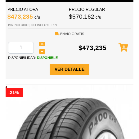
PRECIO AHORA
PRECIO REGULAR
$473,235
$570,162
c/u
c/u
IVA INCLUIDO | NO INCLUYE RIN
ENVÍO GRATIS
$473,235
DISPONIBILIDAD:
DISPONIBLE
VER DETALLE
-21%