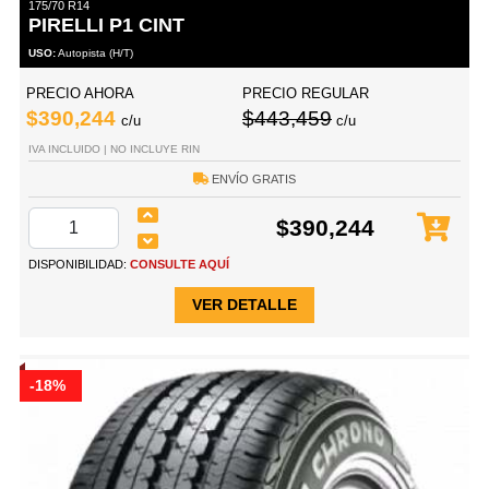
175/70 R14
PIRELLI P1 CINT
USO:
Autopista (H/T)
PRECIO AHORA
PRECIO REGULAR
$390,244
$443,459
c/u
c/u
IVA INCLUIDO | NO INCLUYE RIN
ENVÍO GRATIS
$390,244
DISPONIBILIDAD:
CONSULTE AQUÍ
VER DETALLE
-18%