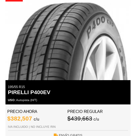
195/55 R15
PIRELLI P400EV
USO:
Autopista (H/T)
PRECIO AHORA
PRECIO REGULAR
$382,507
$439,663
c/u
c/u
IVA INCLUIDO | NO INCLUYE RIN
ENVÍO GRATIS