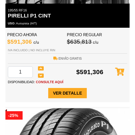
195/55 RF16
PIRELLI P1 CINT
USO:
Autopista (H/T)
PRECIO AHORA
PRECIO REGULAR
$591,306
$635,813
c/u
c/u
IVA INCLUIDO | NO INCLUYE RIN
ENVÍO GRATIS
$591,306
DISPONIBILIDAD:
CONSULTE AQUÍ
VER DETALLE
-25%