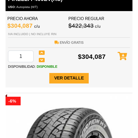
USO:
Autopista (H/T)
PRECIO AHORA
PRECIO REGULAR
$304,087
$422,343
c/u
c/u
IVA INCLUIDO | NO INCLUYE RIN
ENVÍO GRATIS
$304,087
DISPONIBILIDAD:
DISPONIBLE
VER DETALLE
-6%