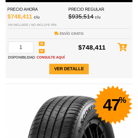
PRECIO AHORA
PRECIO REGULAR
$748,411
$935,514
c/u
c/u
IVA INCLUIDO | NO INCLUYE RIN
ENVÍO GRATIS
$748,411
DISPONIBILIDAD:
CONSULTE AQUÍ
VER DETALLE
%
47