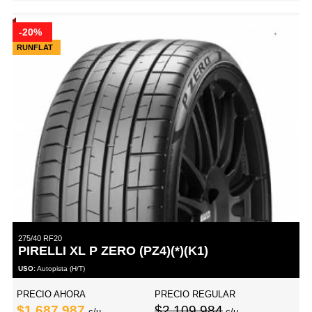
-20%
RUNFLAT
275/40 RF20
PIRELLI XL P ZERO (PZ4)(*)(K1)
USO:
Autopista (H/T)
PRECIO AHORA
PRECIO REGULAR
$1,687,987
$2,109,984
c/u
c/u