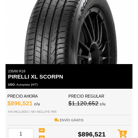
235/60 R18
PIRELLI XL SCORPN
USO:
Autopista (H/T)
PRECIO AHORA
PRECIO REGULAR
$896,521
$1,120,652
c/u
c/u
IVA INCLUIDO | NO INCLUYE RIN
ENVÍO GRATIS
$896,521