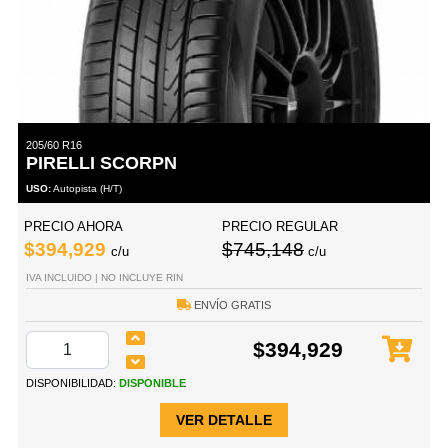
205/60 R16
PIRELLI SCORPN
USO:
Autopista (H/T)
PRECIO AHORA
PRECIO REGULAR
$394,929
$745,148
c/u
c/u
IVA INCLUIDO | NO INCLUYE RIN
ENVÍO GRATIS
$394,929
DISPONIBILIDAD:
DISPONIBLE
VER DETALLE