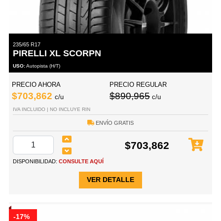
235/65 R17
PIRELLI XL SCORPN
USO:
Autopista (H/T)
PRECIO AHORA
PRECIO REGULAR
$703,862
$890,965
c/u
c/u
IVA INCLUIDO | NO INCLUYE RIN
ENVÍO GRATIS
$703,862
DISPONIBILIDAD:
CONSULTE AQUÍ
VER DETALLE
-17%