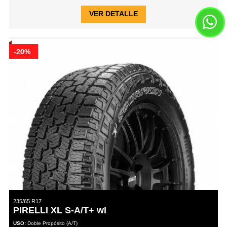
VER DETALLE
-20%
235/65 R17
PIRELLI XL S-A/T+ wl
USO:
Doble Propósito (A/T)