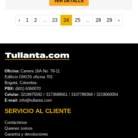
VER DETALLE
‹
1
2
...
23
24
25
...
28
29
›
Oficina:
Carrera 16A No. 78-11
Edificio OIKOS oficina 701
Bogotá, Colombia.
PBX:
(601) 6360070
Celular:
3219975592 / 3173688561 / 3107788368 / 3219060054
E-mail:
info@tullanta.com
SERVICIO AL CLIENTE
Contáctenos
Quienes somos
Garantía y devoluciones