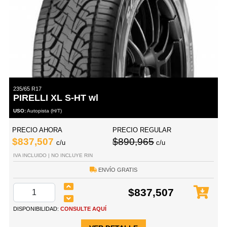
235/65 R17
PIRELLI XL S-HT wl
USO:
Autopista (H/T)
PRECIO AHORA
PRECIO REGULAR
$837,507
$890,965
c/u
c/u
IVA INCLUIDO | NO INCLUYE RIN
ENVÍO GRATIS
$837,507
DISPONIBILIDAD:
CONSULTE AQUÍ