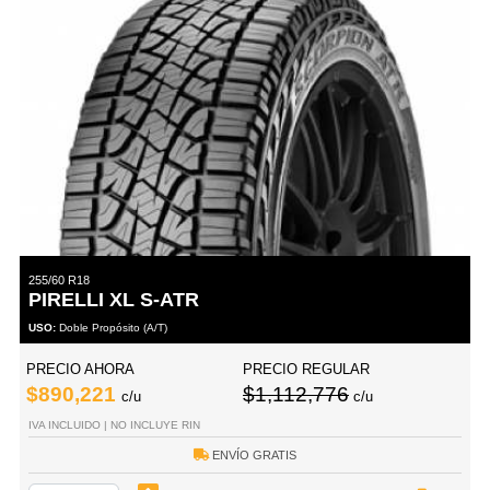
255/60 R18
PIRELLI XL S-ATR
USO:
Doble Propósito (A/T)
PRECIO AHORA
PRECIO REGULAR
$890,221
$1,112,776
c/u
c/u
IVA INCLUIDO | NO INCLUYE RIN
ENVÍO GRATIS