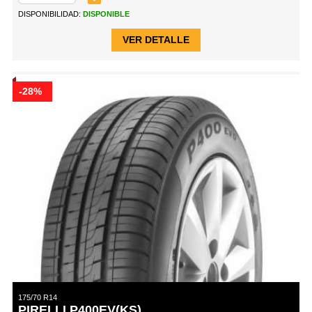
DISPONIBILIDAD:
DISPONIBLE
VER DETALLE
-28%
175/70 R14
PIRELLI P400EV(KS)