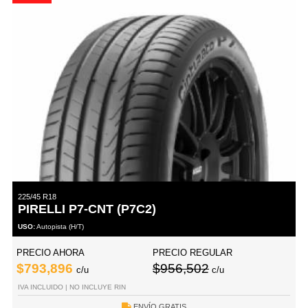
225/45 R18
PIRELLI P7-CNT (P7C2)
USO:
Autopista (H/T)
PRECIO AHORA
PRECIO REGULAR
$793,896
$956,502
c/u
c/u
IVA INCLUIDO | NO INCLUYE RIN
ENVÍO GRATIS