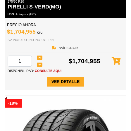
275/50 R20
PIRELLI S-VERD(MO)
USO:
Autopista (H/T)
PRECIO AHORA
$1,704,955
c/u
IVA INCLUIDO | NO INCLUYE RIN
ENVÍO GRATIS
$1,704,955
DISPONIBILIDAD:
CONSULTE AQUÍ
VER DETALLE
-18%