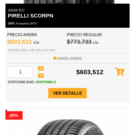
205/55 R17
PIRELLI SCORPN
USO:
Autopista (H/T)
PRECIO AHORA
PRECIO REGULAR
$603,512
$773,733
c/u
c/u
IVA INCLUIDO | NO INCLUYE RIN
ENVÍO GRATIS
$603,512
DISPONIBILIDAD:
DISPONIBLE
VER DETALLE
-20%