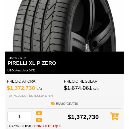
245/35 ZR19
PIRELLI XL P ZERO
USO:
Autopista (H/T)
PRECIO AHORA
PRECIO REGULAR
$1,372,730
$1,674,061
c/u
c/u
IVA INCLUIDO | NO INCLUYE RIN
ENVÍO GRATIS
$1,372,730
DISPONIBILIDAD:
CONSULTE AQUÍ