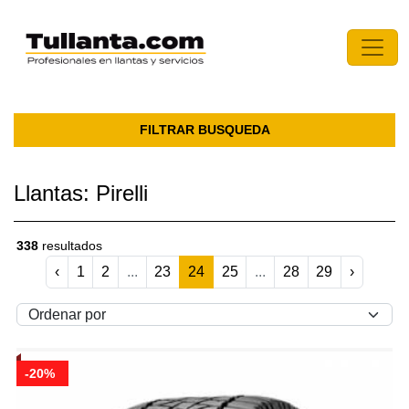
FILTRAR BUSQUEDA
Llantas: Pirelli
338
resultados
‹
1
2
...
23
24
25
...
28
29
›
-20%