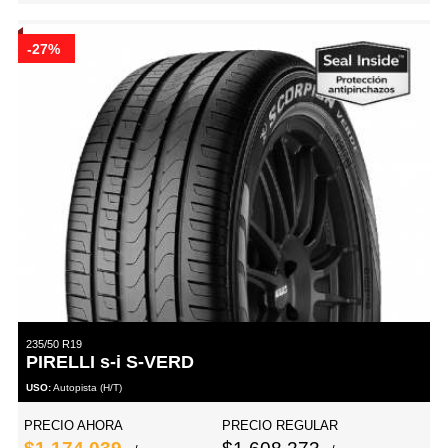
-27%
235/50 R19
PIRELLI s-i S-VERD
USO:
Autopista (H/T)
PRECIO AHORA
PRECIO REGULAR