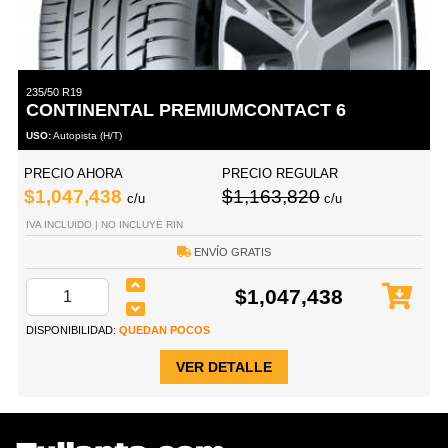
235/50 R19
CONTINENTAL PREMIUMCONTACT 6
USO:
Autopista (H/T)
PRECIO AHORA
PRECIO REGULAR
$1,047,438
$1,163,820
c/u
c/u
IVA INCLUIDO | NO INCLUYE RIN
ENVÍO GRATIS
$1,047,438
DISPONIBILIDAD:
QUEDAN POCOS
VER DETALLE