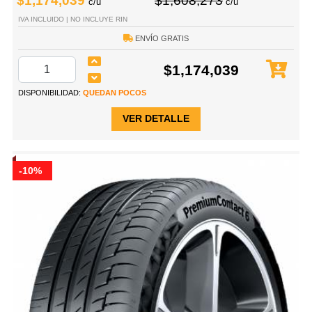
$1,174,039
$1,608,273
c/u
c/u
IVA INCLUIDO | NO INCLUYE RIN
ENVÍO GRATIS
$1,174,039
DISPONIBILIDAD:
QUEDAN POCOS
VER DETALLE
-10%