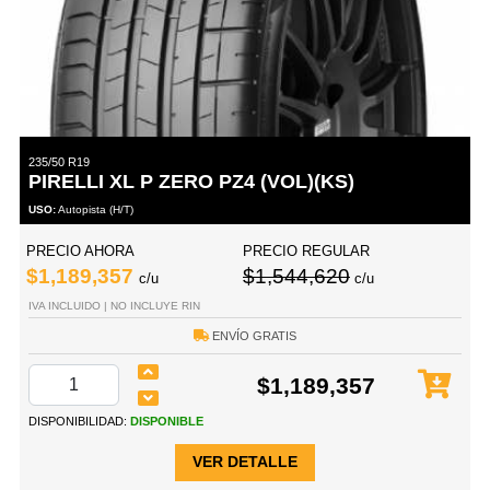
235/50 R19
PIRELLI XL P ZERO PZ4 (VOL)(KS)
USO:
Autopista (H/T)
PRECIO AHORA
PRECIO REGULAR
$1,189,357
$1,544,620
c/u
c/u
IVA INCLUIDO | NO INCLUYE RIN
ENVÍO GRATIS
$1,189,357
DISPONIBILIDAD:
DISPONIBLE
VER DETALLE