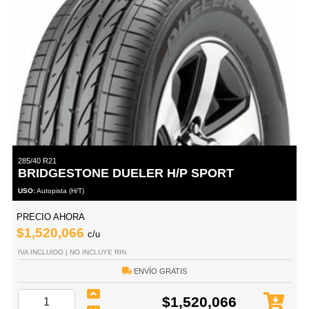
285/40 R21
BRIDGESTONE DUELER H/P SPORT
USO:
Autopista (H/T)
PRECIO AHORA
$1,520,066
c/u
IVA INCLUIDO | NO INCLUYE RIN
ENVÍO GRATIS
$1,520,066