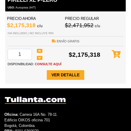
USO:
Autopista (H/T)
PRECIO AHORA
PRECIO REGULAR
$2,175,318
$2,471,952
c/u
c/u
IVA INCLUIDO | NO INCLUYE RIN
ENVÍO GRATIS
$2,175,318
DISPONIBILIDAD:
CONSULTE AQUÍ
VER DETALLE
Oficina:
Carrera 16A No. 78-11
Edificio OIKOS oficina 701
Bogotá, Colombia.