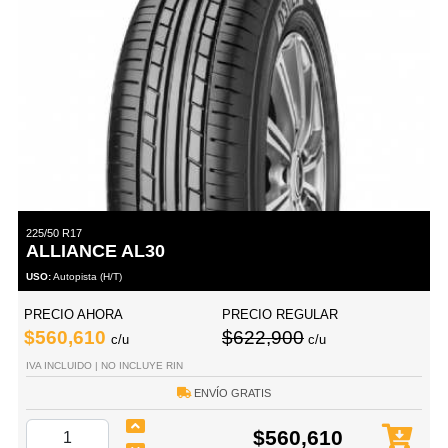
225/50 R17
ALLIANCE AL30
USO:
Autopista (H/T)
PRECIO AHORA
PRECIO REGULAR
$560,610
$622,900
c/u
c/u
IVA INCLUIDO | NO INCLUYE RIN
ENVÍO GRATIS
$560,610