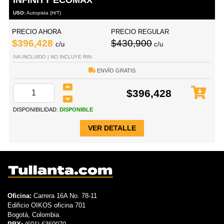
USO:
Autopista (H/T)
PRECIO AHORA
PRECIO REGULAR
$396,428
$430,900
c/u
c/u
IVA INCLUIDO | NO INCLUYE RIN
ENVÍO GRATIS
$396,428
DISPONIBILIDAD:
DISPONIBLE
VER DETALLE
Oficina:
Carrera 16A No. 78-11
Edificio OIKOS oficina 701
Bogotá, Colombia.