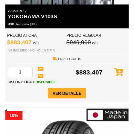
225/50 RF17
YOKOHAMA V103S
USO:
Autopista (H/T)
PRECIO AHORA
PRECIO REGULAR
$883,407
$949,900
c/u
c/u
IVA INCLUIDO | NO INCLUYE RIN
ENVÍO GRATIS
$883,407
DISPONIBILIDAD:
DISPONIBLE
VER DETALLE
-10%