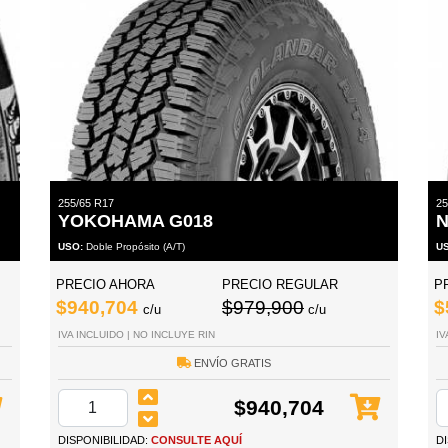
255/65 R17
25
YOKOHAMA G018
N
USO:
Doble Propósito (A/T)
U
PRECIO AHORA
PRECIO REGULAR
P
$940,704
$979,900
$
c/u
c/u
IVA INCLUIDO | NO INCLUYE RIN
IV
ENVÍO GRATIS
$940,704
DISPONIBILIDAD:
CONSULTE AQUÍ
D