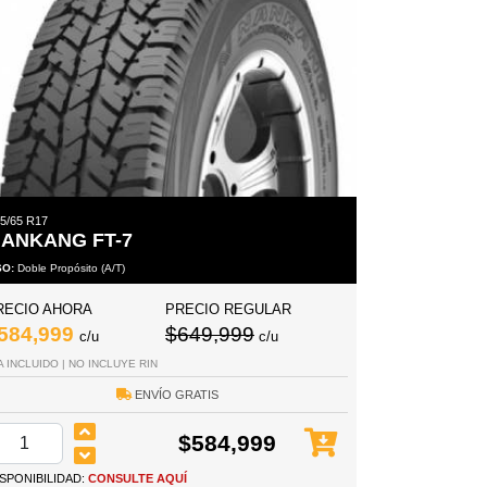
5/65 R17
ANKANG FT-7
SO:
Doble Propósito (A/T)
RECIO AHORA
PRECIO REGULAR
584,999
$649,999
c/u
c/u
A INCLUIDO | NO INCLUYE RIN
ENVÍO GRATIS
$584,999
ISPONIBILIDAD:
CONSULTE AQUÍ