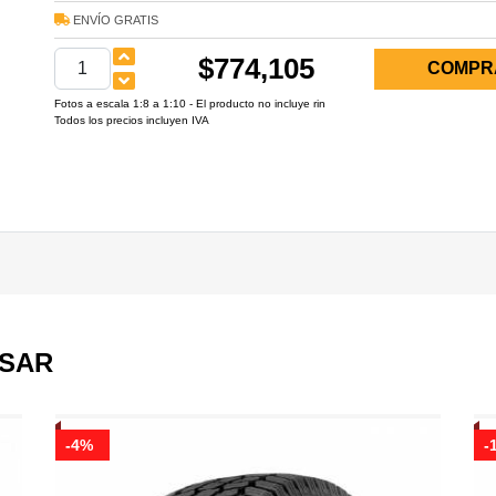
ENVÍO GRATIS
$774,105
COMPR
Fotos a escala 1:8 a 1:10 - El producto no incluye rin
Todos los precios incluyen IVA
ESAR
-4%
-