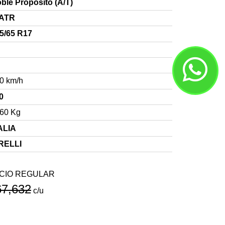
ble Propósito (A/T)
-ATR
5/65 R17
0 km/h
0
60 Kg
ALIA
RELLI
CIO REGULAR
67,632
c/u