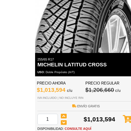
255/65 R17
MICHELIN LATITUD CROSS
USO:
Doble Propósito (A/T)
PRECIO AHORA
PRECIO REGULAR
$1,013,594
$1,206,660
c/u
c/u
IVA INCLUIDO | NO INCLUYE RIN
ENVÍO GRATIS
$1,013,594
DISPONIBILIDAD:
CONSULTE AQUÍ