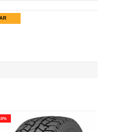
AR
10%