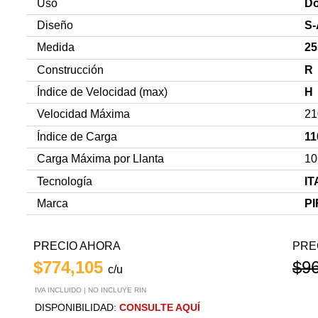
Uso
Do
Diseño
S
Medida
25
Construcción
R
Índice de Velocidad (max)
H
Velocidad Máxima
21
Índice de Carga
11
Carga Máxima por Llanta
10
Tecnología
IT
Marca
PI
PRECIO AHORA
PRE
$774,105
$9
c/u
IVA INCLUIDO | NO INCLUYE RIN
DISPONIBILIDAD:
CONSULTE AQUÍ