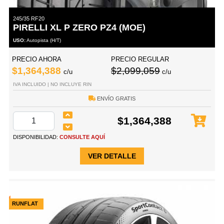
245/35 RF20
PIRELLI XL P ZERO PZ4 (MOE)
USO:
Autopista (H/T)
PRECIO AHORA
PRECIO REGULAR
$1,364,388
$2,099,059
c/u
c/u
IVA INCLUIDO | NO INCLUYE RIN
ENVÍO GRATIS
$1,364,388
DISPONIBILIDAD:
CONSULTE AQUÍ
VER DETALLE
RUNFLAT